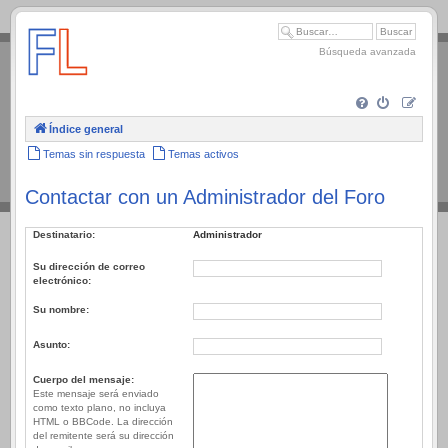
.
Búsqueda avanzada
Índice general
Temas sin respuesta
Temas activos
Contactar con un Administrador del Foro
Destinatario:
Administrador
Su dirección de correo
electrónico:
Su nombre:
Asunto:
Cuerpo del mensaje:
Este mensaje será enviado
como texto plano, no incluya
HTML o BBCode. La dirección
del remitente será su dirección