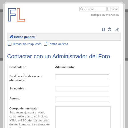
.
Búsqueda avanzada
Índice general
Temas sin respuesta
Temas activos
Contactar con un Administrador del Foro
Destinatario:
Administrador
Su dirección de correo
electrónico:
Su nombre:
Asunto:
Cuerpo del mensaje:
Este mensaje será enviado
como texto plano, no incluya
HTML o BBCode. La dirección
del remitente será su dirección