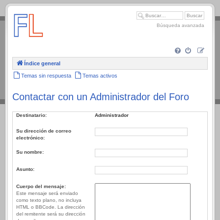
.
Búsqueda avanzada
Índice general
Temas sin respuesta
Temas activos
Contactar con un Administrador del Foro
Destinatario:
Administrador
Su dirección de correo
electrónico:
Su nombre:
Asunto:
Cuerpo del mensaje:
Este mensaje será enviado
como texto plano, no incluya
HTML o BBCode. La dirección
del remitente será su dirección