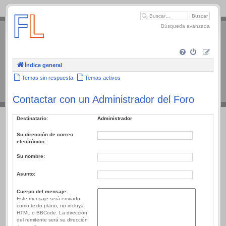
.
Búsqueda avanzada
Índice general
Temas sin respuesta
Temas activos
Contactar con un Administrador del Foro
Destinatario:
Administrador
Su dirección de correo
electrónico:
Su nombre:
Asunto:
Cuerpo del mensaje:
Este mensaje será enviado
como texto plano, no incluya
HTML o BBCode. La dirección
del remitente será su dirección