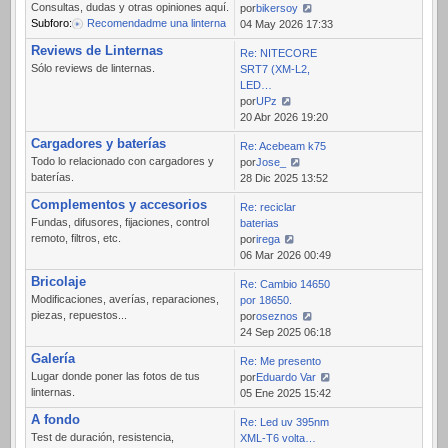
Consultas, dudas y otras opiniones aquí.
por
bikersoy
Subforo:
Recomendadme una linterna
Ver
04 May 2026 17:33
último
Reviews de Linternas
Re: NITECORE
mensaje
Sólo reviews de linternas.
SRT7 (XM-L2,
LED…
por
UPz
Ver
20 Abr 2026 19:20
último
Cargadores y baterías
Re: Acebeam k75
mensaje
Todo lo relacionado con cargadores y
por
Jose_
baterías.
Ver
28 Dic 2025 13:52
último
Complementos y accesorios
Re: reciclar
mensaje
Fundas, difusores, fijaciones, control
baterias
remoto, filtros, etc.
por
irega
Ver
06 Mar 2026 00:49
último
Bricolaje
Re: Cambio 14650
mensaje
Modificaciones, averías, reparaciones,
por 18650.
piezas, repuestos...
por
oseznos
Ver
24 Sep 2025 06:18
último
Galería
Re: Me presento
mensaje
Lugar donde poner las fotos de tus
por
Eduardo Var
linternas.
Ver
05 Ene 2025 15:42
último
A fondo
Re: Led uv 395nm
mensaje
Test de duración, resistencia,
XML-T6 volta…