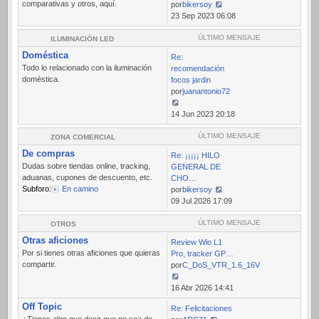
comparativas y otros, aquí.
por
bikersoy
Ver
23 Sep 2023 06:08
último
mensaje
ÚLTIMO MENSAJE
ILUMINACIÓN LED
Doméstica
Re:
Todo lo relacionado con la iluminación
recomendación
doméstica.
focos jardin
por
juanantonio72
Ver
14 Jun 2023 20:18
último
mensaje
ÚLTIMO MENSAJE
ZONA COMERCIAL
De compras
Re: ¡¡¡¡¡ HILO
Dudas sobre tiendas online, tracking,
GENERAL DE
aduanas, cupones de descuento, etc.
CHO…
Subforo:
En camino
por
bikersoy
Ver
09 Jul 2026 17:09
último
mensaje
ÚLTIMO MENSAJE
OTROS
Otras aficiones
Review Wio L1
Por si tienes otras aficiones que quieras
Pro, tracker GP…
compartir.
por
C_DoS_VTR_1.6_16V
Ver
16 Abr 2026 14:41
último
Off Topic
Re: Felicitaciones
mensaje
¿Tienes algo que decir que no sea de