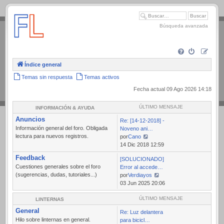
.
Búsqueda avanzada
Índice general
Temas sin respuesta
Temas activos
Fecha actual 09 Ago 2026 14:18
ÚLTIMO MENSAJE
INFORMACIÓN & AYUDA
Anuncios
Re: [14-12-2018] -
Información general del foro. Obligada
Noveno ani…
lectura para nuevos registros.
por
Cano
Ver
14 Dic 2018 12:59
último
Feedback
[SOLUCIONADO]
mensaje
Cuestiones generales sobre el foro
Error al accede…
(sugerencias, dudas, tutoriales...)
por
Verdiayos
Ver
03 Jun 2025 20:06
último
mensaje
ÚLTIMO MENSAJE
LINTERNAS
General
Re: Luz delantera
Hilo sobre linternas en general.
para bicicl…