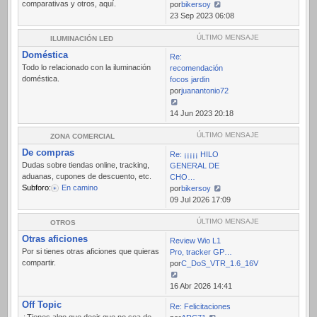
comparativas y otros, aquí.
por
bikersoy
Ver
23 Sep 2023 06:08
último
mensaje
ÚLTIMO MENSAJE
ILUMINACIÓN LED
Doméstica
Re:
Todo lo relacionado con la iluminación
recomendación
doméstica.
focos jardin
por
juanantonio72
Ver
14 Jun 2023 20:18
último
mensaje
ÚLTIMO MENSAJE
ZONA COMERCIAL
De compras
Re: ¡¡¡¡¡ HILO
Dudas sobre tiendas online, tracking,
GENERAL DE
aduanas, cupones de descuento, etc.
CHO…
Subforo:
En camino
por
bikersoy
Ver
09 Jul 2026 17:09
último
mensaje
ÚLTIMO MENSAJE
OTROS
Otras aficiones
Review Wio L1
Por si tienes otras aficiones que quieras
Pro, tracker GP…
compartir.
por
C_DoS_VTR_1.6_16V
Ver
16 Abr 2026 14:41
último
Off Topic
Re: Felicitaciones
mensaje
¿Tienes algo que decir que no sea de