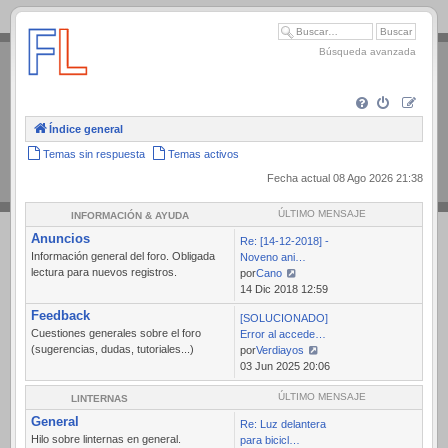
.
Búsqueda avanzada
Índice general
Temas sin respuesta
Temas activos
Fecha actual 08 Ago 2026 21:38
ÚLTIMO MENSAJE
INFORMACIÓN & AYUDA
Anuncios
Re: [14-12-2018] -
Información general del foro. Obligada
Noveno ani…
lectura para nuevos registros.
por
Cano
Ver
14 Dic 2018 12:59
último
Feedback
[SOLUCIONADO]
mensaje
Cuestiones generales sobre el foro
Error al accede…
(sugerencias, dudas, tutoriales...)
por
Verdiayos
Ver
03 Jun 2025 20:06
último
mensaje
ÚLTIMO MENSAJE
LINTERNAS
General
Re: Luz delantera
Hilo sobre linternas en general.
para bicicl…