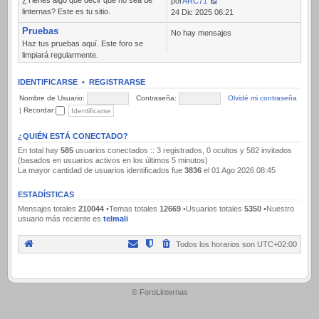
por
ARC71
linternas? Este es tu sitio.
Ver
24 Dic 2025 06:21
último
Pruebas
No hay mensajes
mensaje
Haz tus pruebas aquí. Este foro se
limpiará regularmente.
IDENTIFICARSE
•
REGISTRARSE
Nombre de Usuario:
Contraseña:
Olvidé mi contraseña
|
Recordar
¿QUIÉN ESTÁ CONECTADO?
En total hay
585
usuarios conectados :: 3 registrados, 0 ocultos y 582 invitados
(basados en usuarios activos en los últimos 5 minutos)
La mayor cantidad de usuarios identificados fue
3836
el 01 Ago 2026 08:45
ESTADÍSTICAS
Mensajes totales
210044
•Temas totales
12669
•Usuarios totales
5350
•Nuestro
usuario más reciente es
telmali
Todos los horarios son
UTC+02:00
.
© ForoLinternas