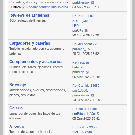
Consultas, dudas y otras opiniones aquí.
por
bikersoy
Subforo:
Recomendadme una linterna
Ver
04 May 2026 17:33
último
Reviews de Linternas
Re: NITECORE
mensaje
Sólo reviews de linternas.
SRT7 (XM-L2,
LED…
por
UPz
Ver
20 Abr 2026 19:20
último
Cargadores y baterías
Re: Acebeam k75
mensaje
Todo lo relacionado con cargadores y
por
Jose_
baterías.
Ver
28 Dic 2025 13:52
último
Complementos y accesorios
Re: reciclar
mensaje
Fundas, difusores, fijaciones, control
baterias
remoto, filtros, etc.
por
irega
Ver
06 Mar 2026 00:49
último
Bricolaje
Re: Cambio 14650
mensaje
Modificaciones, averías, reparaciones,
por 18650.
piezas, repuestos...
por
oseznos
Ver
24 Sep 2025 06:18
último
Galería
Re: Me presento
mensaje
Lugar donde poner las fotos de tus
por
Eduardo Var
linternas.
Ver
05 Ene 2025 15:42
último
A fondo
Re: Led uv 395nm
mensaje
Test de duración, resistencia,
XML-T6 volta…