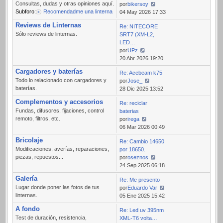
Consultas, dudas y otras opiniones aquí.
por
bikersoy
Subforo:
Recomendadme una linterna
Ver
04 May 2026 17:33
último
Reviews de Linternas
Re: NITECORE
mensaje
Sólo reviews de linternas.
SRT7 (XM-L2,
LED…
por
UPz
Ver
20 Abr 2026 19:20
último
Cargadores y baterías
Re: Acebeam k75
mensaje
Todo lo relacionado con cargadores y
por
Jose_
baterías.
Ver
28 Dic 2025 13:52
último
Complementos y accesorios
Re: reciclar
mensaje
Fundas, difusores, fijaciones, control
baterias
remoto, filtros, etc.
por
irega
Ver
06 Mar 2026 00:49
último
Bricolaje
Re: Cambio 14650
mensaje
Modificaciones, averías, reparaciones,
por 18650.
piezas, repuestos...
por
oseznos
Ver
24 Sep 2025 06:18
último
Galería
Re: Me presento
mensaje
Lugar donde poner las fotos de tus
por
Eduardo Var
linternas.
Ver
05 Ene 2025 15:42
último
A fondo
Re: Led uv 395nm
mensaje
Test de duración, resistencia,
XML-T6 volta…