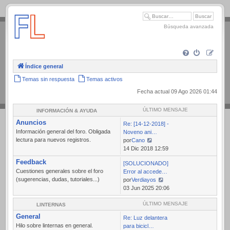
.
Búsqueda avanzada
Índice general
Temas sin respuesta
Temas activos
Fecha actual 09 Ago 2026 01:44
ÚLTIMO MENSAJE
INFORMACIÓN & AYUDA
Anuncios
Re: [14-12-2018] -
Información general del foro. Obligada
Noveno ani…
lectura para nuevos registros.
por
Cano
Ver
14 Dic 2018 12:59
último
Feedback
[SOLUCIONADO]
mensaje
Cuestiones generales sobre el foro
Error al accede…
(sugerencias, dudas, tutoriales...)
por
Verdiayos
Ver
03 Jun 2025 20:06
último
mensaje
ÚLTIMO MENSAJE
LINTERNAS
General
Re: Luz delantera
Hilo sobre linternas en general.
para bicicl…