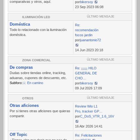
comparativas y otros, aquí.
por
bikersoy
Ver
23 Sep 2023 06:08
último
mensaje
ÚLTIMO MENSAJE
ILUMINACIÓN LED
Doméstica
Re:
Todo lo relacionado con la iluminación
recomendación
doméstica.
focos jardin
por
juanantonio72
Ver
14 Jun 2023 20:18
último
mensaje
ÚLTIMO MENSAJE
ZONA COMERCIAL
De compras
Re: ¡¡¡¡¡ HILO
Dudas sobre tiendas online, tracking,
GENERAL DE
aduanas, cupones de descuento, etc.
CHO…
Subforo:
En camino
por
bikersoy
Ver
09 Jul 2026 17:09
último
mensaje
ÚLTIMO MENSAJE
OTROS
Otras aficiones
Review Wio L1
Por si tienes otras aficiones que quieras
Pro, tracker GP…
compartir.
por
C_DoS_VTR_1.6_16V
Ver
16 Abr 2026 14:41
último
Off Topic
Re: Felicitaciones
mensaje
¿Tienes algo que decir que no sea de