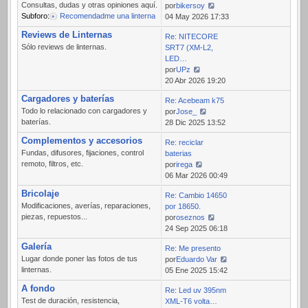
Consultas, dudas y otras opiniones aquí.
por
bikersoy
Subforo:
Recomendadme una linterna
Ver
04 May 2026 17:33
último
Reviews de Linternas
Re: NITECORE
mensaje
Sólo reviews de linternas.
SRT7 (XM-L2,
LED…
por
UPz
Ver
20 Abr 2026 19:20
último
Cargadores y baterías
Re: Acebeam k75
mensaje
Todo lo relacionado con cargadores y
por
Jose_
baterías.
Ver
28 Dic 2025 13:52
último
Complementos y accesorios
Re: reciclar
mensaje
Fundas, difusores, fijaciones, control
baterias
remoto, filtros, etc.
por
irega
Ver
06 Mar 2026 00:49
último
Bricolaje
Re: Cambio 14650
mensaje
Modificaciones, averías, reparaciones,
por 18650.
piezas, repuestos...
por
oseznos
Ver
24 Sep 2025 06:18
último
Galería
Re: Me presento
mensaje
Lugar donde poner las fotos de tus
por
Eduardo Var
linternas.
Ver
05 Ene 2025 15:42
último
A fondo
Re: Led uv 395nm
mensaje
Test de duración, resistencia,
XML-T6 volta…