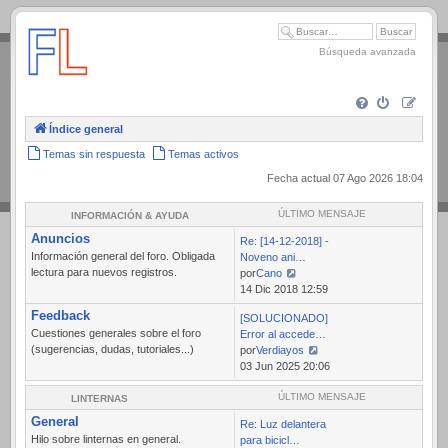
.
Búsqueda avanzada
Índice general
Temas sin respuesta
Temas activos
Fecha actual 07 Ago 2026 18:04
ÚLTIMO MENSAJE
INFORMACIÓN & AYUDA
Anuncios
Re: [14-12-2018] -
Información general del foro. Obligada
Noveno ani…
lectura para nuevos registros.
por
Cano
Ver
14 Dic 2018 12:59
último
Feedback
[SOLUCIONADO]
mensaje
Cuestiones generales sobre el foro
Error al accede…
(sugerencias, dudas, tutoriales...)
por
Verdiayos
Ver
03 Jun 2025 20:06
último
mensaje
ÚLTIMO MENSAJE
LINTERNAS
General
Re: Luz delantera
Hilo sobre linternas en general.
para bicicl…