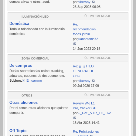
comparativas y otros, aquí.
por
bikersoy
Ver
23 Sep 2023 06:08
último
mensaje
ÚLTIMO MENSAJE
ILUMINACIÓN LED
Doméstica
Re:
Todo lo relacionado con la iluminación
recomendación
doméstica.
focos jardin
por
juanantonio72
Ver
14 Jun 2023 20:18
último
mensaje
ÚLTIMO MENSAJE
ZONA COMERCIAL
De compras
Re: ¡¡¡¡¡ HILO
Dudas sobre tiendas online, tracking,
GENERAL DE
aduanas, cupones de descuento, etc.
CHO…
Subforo:
En camino
por
bikersoy
Ver
09 Jul 2026 17:09
último
mensaje
ÚLTIMO MENSAJE
OTROS
Otras aficiones
Review Wio L1
Por si tienes otras aficiones que quieras
Pro, tracker GP…
compartir.
por
C_DoS_VTR_1.6_16V
Ver
16 Abr 2026 14:41
último
Off Topic
Re: Felicitaciones
mensaje
¿Tienes algo que decir que no sea de