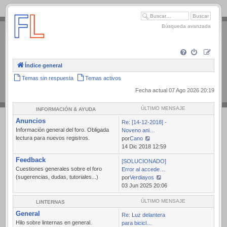
.
Búsqueda avanzada
Índice general
Temas sin respuesta
Temas activos
Fecha actual 07 Ago 2026 20:19
ÚLTIMO MENSAJE
INFORMACIÓN & AYUDA
Anuncios
Re: [14-12-2018] -
Información general del foro. Obligada
Noveno ani…
lectura para nuevos registros.
por
Cano
Ver
14 Dic 2018 12:59
último
Feedback
[SOLUCIONADO]
mensaje
Cuestiones generales sobre el foro
Error al accede…
(sugerencias, dudas, tutoriales...)
por
Verdiayos
Ver
03 Jun 2025 20:06
último
mensaje
ÚLTIMO MENSAJE
LINTERNAS
General
Re: Luz delantera
Hilo sobre linternas en general.
para bicicl…