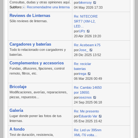
Consultas, dudas y otras opiniones aquí.
por
bikersoy
Subforo:
Recomendadme una linterna
Ver
04 May 2026 17:33
último
Reviews de Linternas
Re: NITECORE
mensaje
Sólo reviews de linternas.
SRT7 (XM-L2,
LED…
por
UPz
Ver
20 Abr 2026 19:20
último
Cargadores y baterías
Re: Acebeam k75
mensaje
Todo lo relacionado con cargadores y
por
Jose_
baterías.
Ver
28 Dic 2025 13:52
último
Complementos y accesorios
Re: reciclar
mensaje
Fundas, difusores, fijaciones, control
baterias
remoto, filtros, etc.
por
irega
Ver
06 Mar 2026 00:49
último
Bricolaje
Re: Cambio 14650
mensaje
Modificaciones, averías, reparaciones,
por 18650.
piezas, repuestos...
por
oseznos
Ver
24 Sep 2025 06:18
último
Galería
Re: Me presento
mensaje
Lugar donde poner las fotos de tus
por
Eduardo Var
linternas.
Ver
05 Ene 2025 15:42
último
A fondo
Re: Led uv 395nm
mensaje
Test de duración, resistencia,
XML-T6 volta…