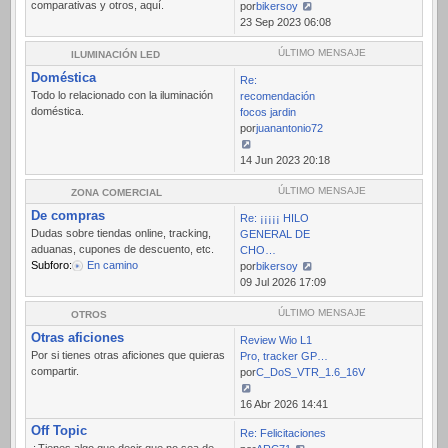
comparativas y otros, aquí.
por
bikersoy
Ver
23 Sep 2023 06:08
último
mensaje
ÚLTIMO MENSAJE
ILUMINACIÓN LED
Doméstica
Re:
Todo lo relacionado con la iluminación
recomendación
doméstica.
focos jardin
por
juanantonio72
Ver
14 Jun 2023 20:18
último
mensaje
ÚLTIMO MENSAJE
ZONA COMERCIAL
De compras
Re: ¡¡¡¡¡ HILO
Dudas sobre tiendas online, tracking,
GENERAL DE
aduanas, cupones de descuento, etc.
CHO…
Subforo:
En camino
por
bikersoy
Ver
09 Jul 2026 17:09
último
mensaje
ÚLTIMO MENSAJE
OTROS
Otras aficiones
Review Wio L1
Por si tienes otras aficiones que quieras
Pro, tracker GP…
compartir.
por
C_DoS_VTR_1.6_16V
Ver
16 Abr 2026 14:41
último
Off Topic
Re: Felicitaciones
mensaje
¿Tienes algo que decir que no sea de