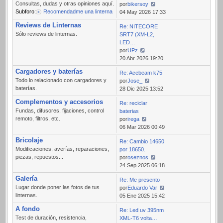
Consultas, dudas y otras opiniones aquí.
por
bikersoy
Subforo:
Recomendadme una linterna
Ver
04 May 2026 17:33
último
Reviews de Linternas
Re: NITECORE
mensaje
Sólo reviews de linternas.
SRT7 (XM-L2,
LED…
por
UPz
Ver
20 Abr 2026 19:20
último
Cargadores y baterías
Re: Acebeam k75
mensaje
Todo lo relacionado con cargadores y
por
Jose_
baterías.
Ver
28 Dic 2025 13:52
último
Complementos y accesorios
Re: reciclar
mensaje
Fundas, difusores, fijaciones, control
baterias
remoto, filtros, etc.
por
irega
Ver
06 Mar 2026 00:49
último
Bricolaje
Re: Cambio 14650
mensaje
Modificaciones, averías, reparaciones,
por 18650.
piezas, repuestos...
por
oseznos
Ver
24 Sep 2025 06:18
último
Galería
Re: Me presento
mensaje
Lugar donde poner las fotos de tus
por
Eduardo Var
linternas.
Ver
05 Ene 2025 15:42
último
A fondo
Re: Led uv 395nm
mensaje
Test de duración, resistencia,
XML-T6 volta…