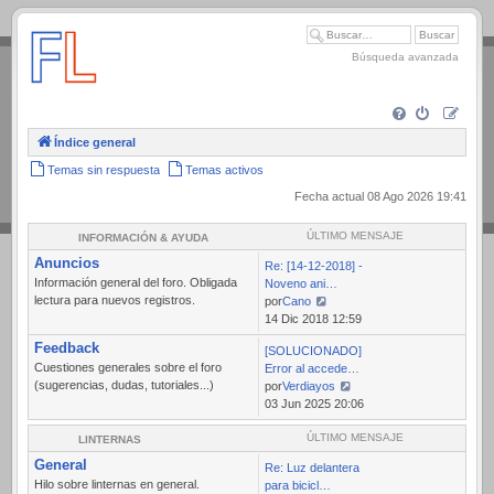
.
Búsqueda avanzada
Índice general
Temas sin respuesta
Temas activos
Fecha actual 08 Ago 2026 19:41
ÚLTIMO MENSAJE
INFORMACIÓN & AYUDA
Anuncios
Re: [14-12-2018] -
Información general del foro. Obligada
Noveno ani…
lectura para nuevos registros.
por
Cano
Ver
14 Dic 2018 12:59
último
Feedback
[SOLUCIONADO]
mensaje
Cuestiones generales sobre el foro
Error al accede…
(sugerencias, dudas, tutoriales...)
por
Verdiayos
Ver
03 Jun 2025 20:06
último
mensaje
ÚLTIMO MENSAJE
LINTERNAS
General
Re: Luz delantera
Hilo sobre linternas en general.
para bicicl…