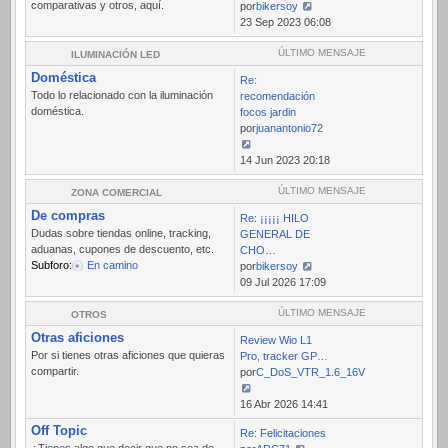
comparativas y otros, aquí.
por
bikersoy
Ver
23 Sep 2023 06:08
último
mensaje
ÚLTIMO MENSAJE
ILUMINACIÓN LED
Doméstica
Re:
Todo lo relacionado con la iluminación
recomendación
doméstica.
focos jardin
por
juanantonio72
Ver
14 Jun 2023 20:18
último
mensaje
ÚLTIMO MENSAJE
ZONA COMERCIAL
De compras
Re: ¡¡¡¡¡ HILO
Dudas sobre tiendas online, tracking,
GENERAL DE
aduanas, cupones de descuento, etc.
CHO…
Subforo:
En camino
por
bikersoy
Ver
09 Jul 2026 17:09
último
mensaje
ÚLTIMO MENSAJE
OTROS
Otras aficiones
Review Wio L1
Por si tienes otras aficiones que quieras
Pro, tracker GP…
compartir.
por
C_DoS_VTR_1.6_16V
Ver
16 Abr 2026 14:41
último
Off Topic
Re: Felicitaciones
mensaje
¿Tienes algo que decir que no sea de