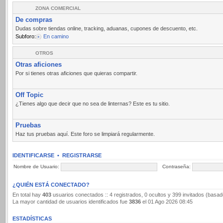
ZONA COMERCIAL
De compras
Dudas sobre tiendas online, tracking, aduanas, cupones de descuento, etc.
Subforo:
En camino
OTROS
Otras aficiones
Por si tienes otras aficiones que quieras compartir.
Off Topic
¿Tienes algo que decir que no sea de linternas? Este es tu sitio.
Pruebas
Haz tus pruebas aquí. Este foro se limpiará regularmente.
IDENTIFICARSE
•
REGISTRARSE
Nombre de Usuario:
Contraseña:
¿QUIÉN ESTÁ CONECTADO?
En total hay
403
usuarios conectados :: 4 registrados, 0 ocultos y 399 invitados (basad
La mayor cantidad de usuarios identificados fue
3836
el 01 Ago 2026 08:45
ESTADÍSTICAS