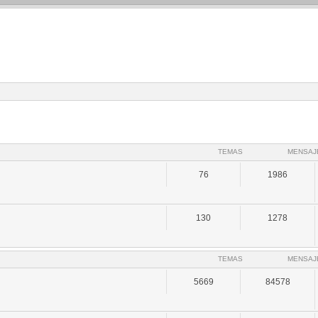
TEMAS
MENSAJ
76
1986
130
1278
TEMAS
MENSAJ
5669
84578