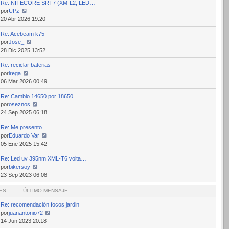
Re: NITECORE SRT7 (XM-L2, LED…
mensaje
por
UPz
Ver
20 Abr 2026 19:20
último
Re: Acebeam k75
mensaje
por
Jose_
Ver
28 Dic 2025 13:52
último
Re: reciclar baterias
mensaje
por
irega
Ver
06 Mar 2026 00:49
último
Re: Cambio 14650 por 18650.
mensaje
por
oseznos
Ver
24 Sep 2025 06:18
último
Re: Me presento
mensaje
por
Eduardo Var
Ver
05 Ene 2025 15:42
último
Re: Led uv 395nm XML-T6 volta…
mensaje
por
bikersoy
Ver
23 Sep 2023 06:08
último
ES
mensaje
ÚLTIMO MENSAJE
Re: recomendación focos jardin
por
juanantonio72
Ver
14 Jun 2023 20:18
último