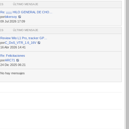
ES
mensaje
ÚLTIMO MENSAJE
Re: ¡¡¡¡¡ HILO GENERAL DE CHO…
por
bikersoy
Ver
09 Jul 2026 17:09
último
ES
mensaje
ÚLTIMO MENSAJE
Review Wio L1 Pro, tracker GP…
por
C_DoS_VTR_1.6_16V
Ver
16 Abr 2026 14:41
último
Re: Felicitaciones
mensaje
por
ARC71
Ver
24 Dic 2025 06:21
último
No hay mensajes
mensaje