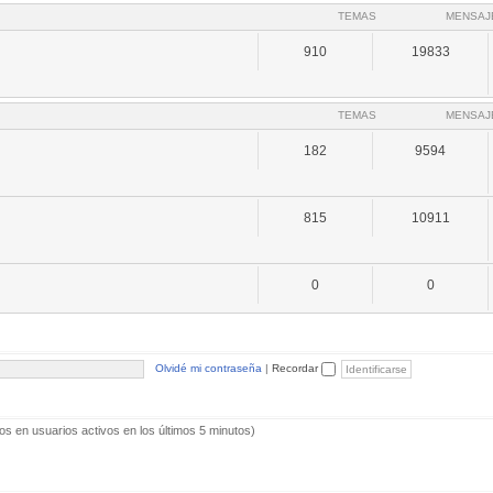
TEMAS
MENSAJ
910
19833
TEMAS
MENSAJ
182
9594
815
10911
0
0
Olvidé mi contraseña
|
Recordar
os en usuarios activos en los últimos 5 minutos)