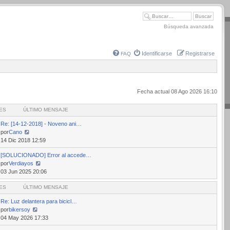
Búsqueda avanzada
Identificarse
Registrarse
FAQ
Fecha actual 08 Ago 2026 16:10
ES
ÚLTIMO MENSAJE
Re: [14-12-2018] - Noveno ani…
por
Cano
Ver
14 Dic 2018 12:59
último
[SOLUCIONADO] Error al accede…
mensaje
por
Verdiayos
Ver
03 Jun 2025 20:06
último
ES
mensaje
ÚLTIMO MENSAJE
Re: Luz delantera para bicicl…
por
bikersoy
Ver
04 May 2026 17:33
último