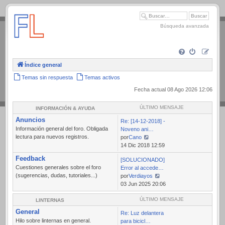
.
Búsqueda avanzada
Índice general
Temas sin respuesta
Temas activos
Fecha actual 08 Ago 2026 12:06
ÚLTIMO MENSAJE
INFORMACIÓN & AYUDA
Anuncios
Re: [14-12-2018] -
Información general del foro. Obligada
Noveno ani…
lectura para nuevos registros.
por
Cano
Ver
14 Dic 2018 12:59
último
Feedback
[SOLUCIONADO]
mensaje
Cuestiones generales sobre el foro
Error al accede…
(sugerencias, dudas, tutoriales...)
por
Verdiayos
Ver
03 Jun 2025 20:06
último
mensaje
ÚLTIMO MENSAJE
LINTERNAS
General
Re: Luz delantera
Hilo sobre linternas en general.
para bicicl…