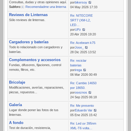
Consultas, dudas y otras opiniones aquí.
por
bikersoy
Subforo:
Recomendadme una linterna
Ver
04 May 2026 17:33
último
Reviews de Linternas
Re: NITECORE
mensaje
Sólo reviews de linternas.
SRT7 (XM-L2,
LED…
por
UPz
Ver
20 Abr 2026 19:20
último
Cargadores y baterías
Re: Acebeam k75
mensaje
Todo lo relacionado con cargadores y
por
Jose_
baterías.
Ver
28 Dic 2025 13:52
último
Complementos y accesorios
Re: reciclar
mensaje
Fundas, difusores, fijaciones, control
baterias
remoto, filtros, etc.
por
irega
Ver
06 Mar 2026 00:49
último
Bricolaje
Re: Cambio 14650
mensaje
Modificaciones, averías, reparaciones,
por 18650.
piezas, repuestos...
por
oseznos
Ver
24 Sep 2025 06:18
último
Galería
Re: Me presento
mensaje
Lugar donde poner las fotos de tus
por
Eduardo Var
linternas.
Ver
05 Ene 2025 15:42
último
A fondo
Re: Led uv 395nm
mensaje
Test de duración, resistencia,
XML-T6 volta…