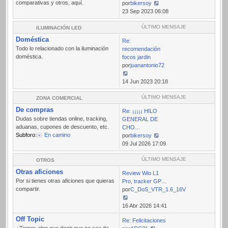
comparativas y otros, aquí.
por
bikersoy
Ver
23 Sep 2023 06:08
último
mensaje
ÚLTIMO MENSAJE
ILUMINACIÓN LED
Doméstica
Re:
Todo lo relacionado con la iluminación
recomendación
doméstica.
focos jardin
por
juanantonio72
Ver
14 Jun 2023 20:18
último
mensaje
ÚLTIMO MENSAJE
ZONA COMERCIAL
De compras
Re: ¡¡¡¡¡ HILO
Dudas sobre tiendas online, tracking,
GENERAL DE
aduanas, cupones de descuento, etc.
CHO…
Subforo:
En camino
por
bikersoy
Ver
09 Jul 2026 17:09
último
mensaje
ÚLTIMO MENSAJE
OTROS
Otras aficiones
Review Wio L1
Por si tienes otras aficiones que quieras
Pro, tracker GP…
compartir.
por
C_DoS_VTR_1.6_16V
Ver
16 Abr 2026 14:41
último
Off Topic
Re: Felicitaciones
mensaje
¿Tienes algo que decir que no sea de