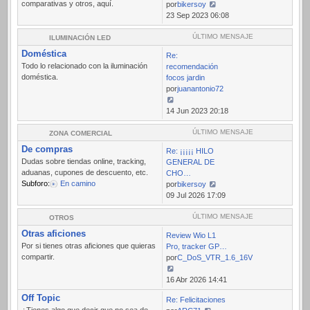
comparativas y otros, aquí.
por
bikersoy
Ver
23 Sep 2023 06:08
último
mensaje
ÚLTIMO MENSAJE
ILUMINACIÓN LED
Doméstica
Re:
Todo lo relacionado con la iluminación
recomendación
doméstica.
focos jardin
por
juanantonio72
Ver
14 Jun 2023 20:18
último
mensaje
ÚLTIMO MENSAJE
ZONA COMERCIAL
De compras
Re: ¡¡¡¡¡ HILO
Dudas sobre tiendas online, tracking,
GENERAL DE
aduanas, cupones de descuento, etc.
CHO…
Subforo:
En camino
por
bikersoy
Ver
09 Jul 2026 17:09
último
mensaje
ÚLTIMO MENSAJE
OTROS
Otras aficiones
Review Wio L1
Por si tienes otras aficiones que quieras
Pro, tracker GP…
compartir.
por
C_DoS_VTR_1.6_16V
Ver
16 Abr 2026 14:41
último
Off Topic
Re: Felicitaciones
mensaje
¿Tienes algo que decir que no sea de