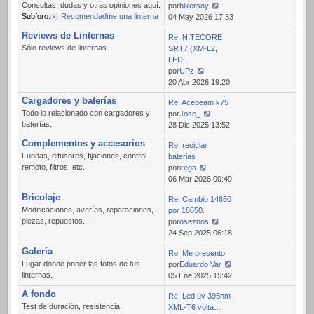
Consultas, dudas y otras opiniones aquí.
por
bikersoy
Subforo:
Recomendadme una linterna
Ver
04 May 2026 17:33
último
Reviews de Linternas
Re: NITECORE
mensaje
Sólo reviews de linternas.
SRT7 (XM-L2,
LED…
por
UPz
Ver
20 Abr 2026 19:20
último
Cargadores y baterías
Re: Acebeam k75
mensaje
Todo lo relacionado con cargadores y
por
Jose_
baterías.
Ver
28 Dic 2025 13:52
último
Complementos y accesorios
Re: reciclar
mensaje
Fundas, difusores, fijaciones, control
baterias
remoto, filtros, etc.
por
irega
Ver
06 Mar 2026 00:49
último
Bricolaje
Re: Cambio 14650
mensaje
Modificaciones, averías, reparaciones,
por 18650.
piezas, repuestos...
por
oseznos
Ver
24 Sep 2025 06:18
último
Galería
Re: Me presento
mensaje
Lugar donde poner las fotos de tus
por
Eduardo Var
linternas.
Ver
05 Ene 2025 15:42
último
A fondo
Re: Led uv 395nm
mensaje
Test de duración, resistencia,
XML-T6 volta…