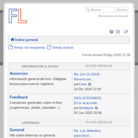
.
Búsqueda avanzada
Índice general
Temas sin respuesta
Temas activos
Fecha actual 08 Ago 2026 22:38
ÚLTIMO MENSAJE
INFORMACIÓN & AYUDA
Anuncios
Re: [14-12-2018] -
Información general del foro. Obligada
Noveno ani…
lectura para nuevos registros.
por
Cano
Ver
14 Dic 2018 12:59
último
Feedback
[SOLUCIONADO]
mensaje
Cuestiones generales sobre el foro
Error al accede…
(sugerencias, dudas, tutoriales...)
por
Verdiayos
Ver
03 Jun 2025 20:06
último
mensaje
ÚLTIMO MENSAJE
LINTERNAS
General
Re: Luz delantera
Hilo sobre linternas en general.
para bicicl…