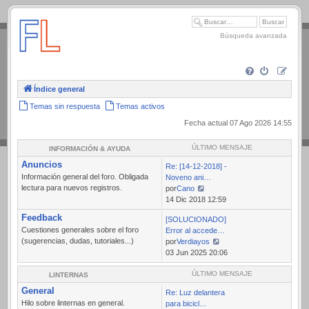
.
Búsqueda avanzada
Índice general
Temas sin respuesta
Temas activos
Fecha actual 07 Ago 2026 14:55
ÚLTIMO MENSAJE
INFORMACIÓN & AYUDA
Anuncios
Re: [14-12-2018] -
Información general del foro. Obligada
Noveno ani…
lectura para nuevos registros.
por
Cano
Ver
14 Dic 2018 12:59
último
Feedback
[SOLUCIONADO]
mensaje
Cuestiones generales sobre el foro
Error al accede…
(sugerencias, dudas, tutoriales...)
por
Verdiayos
Ver
03 Jun 2025 20:06
último
mensaje
ÚLTIMO MENSAJE
LINTERNAS
General
Re: Luz delantera
Hilo sobre linternas en general.
para bicicl…