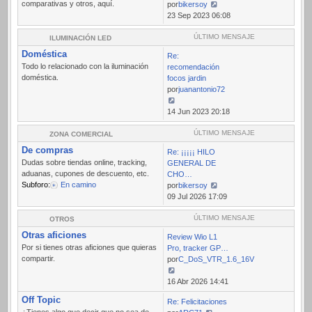
comparativas y otros, aquí.
por
bikersoy
Ver
23 Sep 2023 06:08
último
mensaje
ÚLTIMO MENSAJE
ILUMINACIÓN LED
Doméstica
Re:
Todo lo relacionado con la iluminación
recomendación
doméstica.
focos jardin
por
juanantonio72
Ver
14 Jun 2023 20:18
último
mensaje
ÚLTIMO MENSAJE
ZONA COMERCIAL
De compras
Re: ¡¡¡¡¡ HILO
Dudas sobre tiendas online, tracking,
GENERAL DE
aduanas, cupones de descuento, etc.
CHO…
Subforo:
En camino
por
bikersoy
Ver
09 Jul 2026 17:09
último
mensaje
ÚLTIMO MENSAJE
OTROS
Otras aficiones
Review Wio L1
Por si tienes otras aficiones que quieras
Pro, tracker GP…
compartir.
por
C_DoS_VTR_1.6_16V
Ver
16 Abr 2026 14:41
último
Off Topic
Re: Felicitaciones
mensaje
¿Tienes algo que decir que no sea de