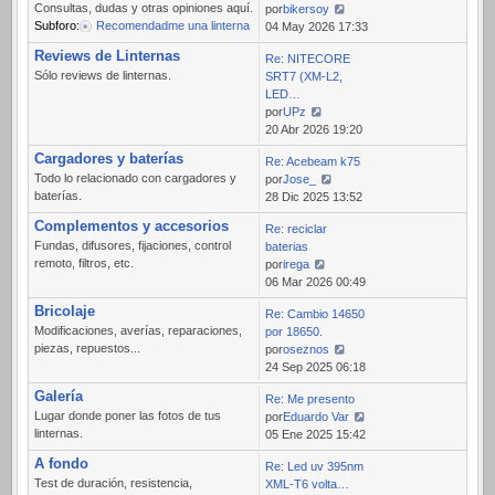
Consultas, dudas y otras opiniones aquí.
por
bikersoy
Subforo:
Recomendadme una linterna
Ver
04 May 2026 17:33
último
Reviews de Linternas
Re: NITECORE
mensaje
Sólo reviews de linternas.
SRT7 (XM-L2,
LED…
por
UPz
Ver
20 Abr 2026 19:20
último
Cargadores y baterías
Re: Acebeam k75
mensaje
Todo lo relacionado con cargadores y
por
Jose_
baterías.
Ver
28 Dic 2025 13:52
último
Complementos y accesorios
Re: reciclar
mensaje
Fundas, difusores, fijaciones, control
baterias
remoto, filtros, etc.
por
irega
Ver
06 Mar 2026 00:49
último
Bricolaje
Re: Cambio 14650
mensaje
Modificaciones, averías, reparaciones,
por 18650.
piezas, repuestos...
por
oseznos
Ver
24 Sep 2025 06:18
último
Galería
Re: Me presento
mensaje
Lugar donde poner las fotos de tus
por
Eduardo Var
linternas.
Ver
05 Ene 2025 15:42
último
A fondo
Re: Led uv 395nm
mensaje
Test de duración, resistencia,
XML-T6 volta…