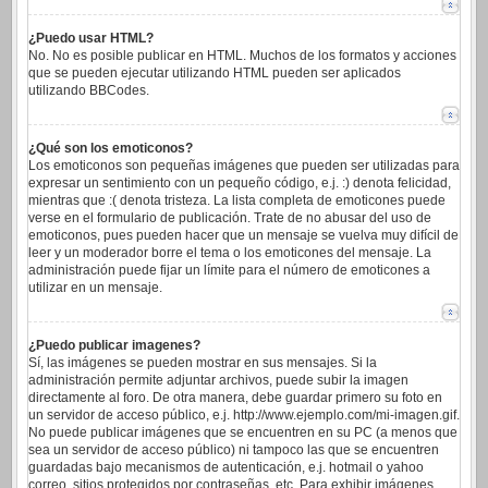
¿Puedo usar HTML?
No. No es posible publicar en HTML. Muchos de los formatos y acciones
que se pueden ejecutar utilizando HTML pueden ser aplicados
utilizando BBCodes.
¿Qué son los emoticonos?
Los emoticonos son pequeñas imágenes que pueden ser utilizadas para
expresar un sentimiento con un pequeño código, e.j. :) denota felicidad,
mientras que :( denota tristeza. La lista completa de emoticones puede
verse en el formulario de publicación. Trate de no abusar del uso de
emoticonos, pues pueden hacer que un mensaje se vuelva muy difícil de
leer y un moderador borre el tema o los emoticones del mensaje. La
administración puede fijar un límite para el número de emoticones a
utilizar en un mensaje.
¿Puedo publicar imagenes?
Sí, las imágenes se pueden mostrar en sus mensajes. Si la
administración permite adjuntar archivos, puede subir la imagen
directamente al foro. De otra manera, debe guardar primero su foto en
un servidor de acceso público, e.j. http://www.ejemplo.com/mi-imagen.gif.
No puede publicar imágenes que se encuentren en su PC (a menos que
sea un servidor de acceso público) ni tampoco las que se encuentren
guardadas bajo mecanismos de autenticación, e.j. hotmail o yahoo
correo, sitios protegidos por contraseñas, etc. Para exhibir imágenes