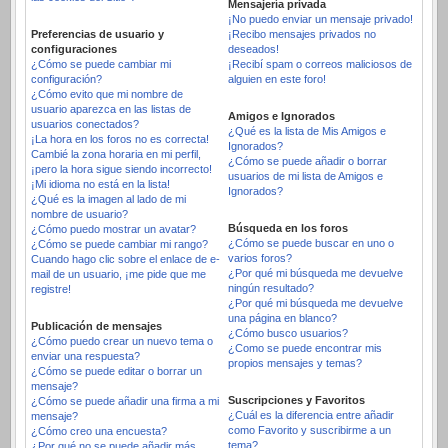
Mensajería privada
¡No puedo enviar un mensaje privado!
Preferencias de usuario y
¡Recibo mensajes privados no
configuraciones
deseados!
¿Cómo se puede cambiar mi
¡Recibí spam o correos maliciosos de
configuración?
alguien en este foro!
¿Cómo evito que mi nombre de
usuario aparezca en las listas de
Amigos e Ignorados
usuarios conectados?
¿Qué es la lista de Mis Amigos e
¡La hora en los foros no es correcta!
Ignorados?
Cambié la zona horaria en mi perfil,
¿Cómo se puede añadir o borrar
¡pero la hora sigue siendo incorrecto!
usuarios de mi lista de Amigos e
¡Mi idioma no está en la lista!
Ignorados?
¿Qué es la imagen al lado de mi
nombre de usuario?
Búsqueda en los foros
¿Cómo puedo mostrar un avatar?
¿Cómo se puede buscar en uno o
¿Cómo se puede cambiar mi rango?
varios foros?
Cuando hago clic sobre el enlace de e-
¿Por qué mi búsqueda me devuelve
mail de un usuario, ¡me pide que me
ningún resultado?
registre!
¿Por qué mi búsqueda me devuelve
una página en blanco?
Publicación de mensajes
¿Cómo busco usuarios?
¿Cómo puedo crear un nuevo tema o
¿Como se puede encontrar mis
enviar una respuesta?
propios mensajes y temas?
¿Cómo se puede editar o borrar un
mensaje?
Suscripciones y Favoritos
¿Cómo se puede añadir una firma a mi
¿Cuál es la diferencia entre añadir
mensaje?
como Favorito y suscribirme a un
¿Cómo creo una encuesta?
tema?
¿Por qué no se puede añadir más