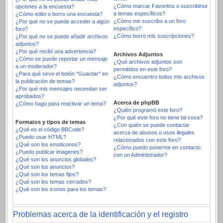
¿Cómo marcar Favoritos o suscribirse
opciones a la encuesta?
a temas específicos?
¿Cómo edito o borro una encuesta?
¿Cómo me suscribo a un foro
¿Por qué no se puede acceder a algún
específico?
foro?
¿Cómo borro mis suscripciones?
¿Por qué no se puede añadir archivos
adjuntos?
¿Por qué recibí una advertencia?
Archivos Adjuntos
¿Cómo se puede reportar un mensaje
¿Qué archivos adjuntos son
a un moderador?
permitidos en este foro?
¿Para qué sirve el botón "Guardar" en
¿Cómo encuentro todos mis archivos
la publicación de temas?
adjuntos?
¿Por qué mis mensajes necesitan ser
aprobados?
Acerca de phpBB
¿Cómo hago para reactivar un tema?
¿Quién programó este foro?
¿Por qué este foro no tiene tal cosa?
Formatos y tipos de temas
¿Con quién se puede contactar
¿Qué es el código BBCode?
acerca de abusos o usos ilegales
¿Puedo usar HTML?
relacionados con este foro?
¿Qué son los emoticonos?
¿Cómo puedo ponerme en contacto
¿Puedo publicar imagenes?
con un Administrador?
¿Qué son los anuncios globales?
¿Qué son los anuncios?
¿Qué son los temas fijos?
¿Qué son los temas cerrados?
¿Qué son los iconos para los temas?
Problemas acerca de la identificación y el registro