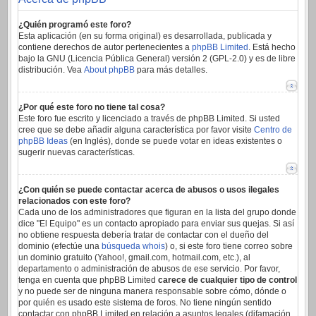
¿Quién programó este foro?
Esta aplicación (en su forma original) es desarrollada, publicada y
contiene derechos de autor pertenecientes a
phpBB Limited
. Está hecho
bajo la GNU (Licencia Pública General) versión 2 (GPL-2.0) y es de libre
distribución. Vea
About phpBB
para más detalles.
¿Por qué este foro no tiene tal cosa?
Este foro fue escrito y licenciado a través de phpBB Limited. Si usted
cree que se debe añadir alguna característica por favor visite
Centro de
phpBB Ideas
(en Inglés), donde se puede votar en ideas existentes o
sugerir nuevas características.
¿Con quién se puede contactar acerca de abusos o usos ilegales
relacionados con este foro?
Cada uno de los administradores que figuran en la lista del grupo donde
dice "El Equipo" es un contacto apropiado para enviar sus quejas. Si así
no obtiene respuesta debería tratar de contactar con el dueño del
dominio (efectúe una
búsqueda whois
) o, si este foro tiene correo sobre
un dominio gratuito (Yahoo!, gmail.com, hotmail.com, etc.), al
departamento o administración de abusos de ese servicio. Por favor,
tenga en cuenta que phpBB Limited
carece de cualquier tipo de control
y no puede ser de ninguna manera responsable sobre cómo, dónde o
por quién es usado este sistema de foros. No tiene ningún sentido
contactar con phpBB Limited en relación a asuntos legales (difamación,