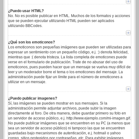
¿Puedo usar HTML?
No. No es posible publicar en HTML. Muchos de los formatos y acciones
que se pueden ejecutar utilizando HTML pueden ser aplicados
utilizando BBCodes.
¿Qué son los emoticonos?
Los emoticonos son pequeñas imágenes que pueden ser utilizadas para
expresar un sentimiento con un pequeño código, e.j. :) denota felicidad,
mientras que :( denota tristeza. La lista completa de emoticones puede
verse en el formulario de publicación. Trate de no abusar del uso de
emoticonos, pues pueden hacer que un mensaje se vuelva muy difícil de
leer y un moderador borre el tema o los emoticones del mensaje. La
administración puede fijar un límite para el número de emoticones a
utilizar en un mensaje.
¿Puedo publicar imagenes?
Sí, las imágenes se pueden mostrar en sus mensajes. Si la
administración permite adjuntar archivos, puede subir la imagen
directamente al foro. De otra manera, debe guardar primero su foto en
un servidor de acceso público, e.j. http://www.ejemplo.com/mi-imagen.gif.
No puede publicar imágenes que se encuentren en su PC (a menos que
sea un servidor de acceso público) ni tampoco las que se encuentren
guardadas bajo mecanismos de autenticación, e.j. hotmail o yahoo
correo, sitios protegidos por contraseñas, etc. Para exhibir imágenes