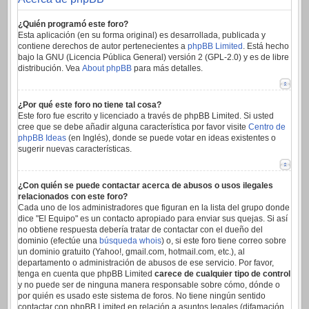
¿Quién programó este foro?
Esta aplicación (en su forma original) es desarrollada, publicada y
contiene derechos de autor pertenecientes a
phpBB Limited
. Está hecho
bajo la GNU (Licencia Pública General) versión 2 (GPL-2.0) y es de libre
distribución. Vea
About phpBB
para más detalles.
¿Por qué este foro no tiene tal cosa?
Este foro fue escrito y licenciado a través de phpBB Limited. Si usted
cree que se debe añadir alguna característica por favor visite
Centro de
phpBB Ideas
(en Inglés), donde se puede votar en ideas existentes o
sugerir nuevas características.
¿Con quién se puede contactar acerca de abusos o usos ilegales
relacionados con este foro?
Cada uno de los administradores que figuran en la lista del grupo donde
dice "El Equipo" es un contacto apropiado para enviar sus quejas. Si así
no obtiene respuesta debería tratar de contactar con el dueño del
dominio (efectúe una
búsqueda whois
) o, si este foro tiene correo sobre
un dominio gratuito (Yahoo!, gmail.com, hotmail.com, etc.), al
departamento o administración de abusos de ese servicio. Por favor,
tenga en cuenta que phpBB Limited
carece de cualquier tipo de control
y no puede ser de ninguna manera responsable sobre cómo, dónde o
por quién es usado este sistema de foros. No tiene ningún sentido
contactar con phpBB Limited en relación a asuntos legales (difamación,