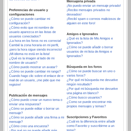
Mensajería privada
¡No puedo enviar un mensaje privado!
Preferencias de usuario y
¡Recibo mensajes privados no
configuraciones
deseados!
¿Cómo se puede cambiar mi
¡Recibí spam o correos maliciosos de
configuración?
alguien en este foro!
¿Cómo evito que mi nombre de
usuario aparezca en las listas de
Amigos e Ignorados
usuarios conectados?
¿Qué es la lista de Mis Amigos e
¡La hora en los foros no es correcta!
Ignorados?
Cambié la zona horaria en mi perfil,
¿Cómo se puede añadir o borrar
¡pero la hora sigue siendo incorrecto!
usuarios de mi lista de Amigos e
¡Mi idioma no está en la lista!
Ignorados?
¿Qué es la imagen al lado de mi
nombre de usuario?
Búsqueda en los foros
¿Cómo puedo mostrar un avatar?
¿Cómo se puede buscar en uno o
¿Cómo se puede cambiar mi rango?
varios foros?
Cuando hago clic sobre el enlace de e-
¿Por qué mi búsqueda me devuelve
mail de un usuario, ¡me pide que me
ningún resultado?
registre!
¿Por qué mi búsqueda me devuelve
una página en blanco?
Publicación de mensajes
¿Cómo busco usuarios?
¿Cómo puedo crear un nuevo tema o
¿Como se puede encontrar mis
enviar una respuesta?
propios mensajes y temas?
¿Cómo se puede editar o borrar un
mensaje?
Suscripciones y Favoritos
¿Cómo se puede añadir una firma a mi
¿Cuál es la diferencia entre añadir
mensaje?
como Favorito y suscribirme a un
¿Cómo creo una encuesta?
tema?
¿Por qué no se puede añadir más