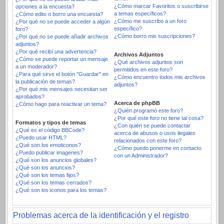
¿Cómo marcar Favoritos o suscribirse
opciones a la encuesta?
a temas específicos?
¿Cómo edito o borro una encuesta?
¿Cómo me suscribo a un foro
¿Por qué no se puede acceder a algún
específico?
foro?
¿Cómo borro mis suscripciones?
¿Por qué no se puede añadir archivos
adjuntos?
¿Por qué recibí una advertencia?
Archivos Adjuntos
¿Cómo se puede reportar un mensaje
¿Qué archivos adjuntos son
a un moderador?
permitidos en este foro?
¿Para qué sirve el botón "Guardar" en
¿Cómo encuentro todos mis archivos
la publicación de temas?
adjuntos?
¿Por qué mis mensajes necesitan ser
aprobados?
Acerca de phpBB
¿Cómo hago para reactivar un tema?
¿Quién programó este foro?
¿Por qué este foro no tiene tal cosa?
Formatos y tipos de temas
¿Con quién se puede contactar
¿Qué es el código BBCode?
acerca de abusos o usos ilegales
¿Puedo usar HTML?
relacionados con este foro?
¿Qué son los emoticonos?
¿Cómo puedo ponerme en contacto
¿Puedo publicar imagenes?
con un Administrador?
¿Qué son los anuncios globales?
¿Qué son los anuncios?
¿Qué son los temas fijos?
¿Qué son los temas cerrados?
¿Qué son los iconos para los temas?
Problemas acerca de la identificación y el registro