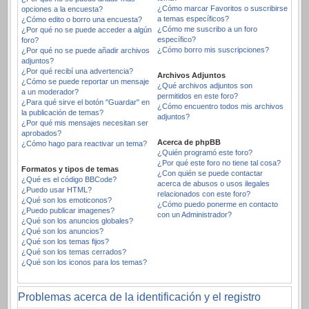
¿Cómo marcar Favoritos o suscribirse
opciones a la encuesta?
a temas específicos?
¿Cómo edito o borro una encuesta?
¿Cómo me suscribo a un foro
¿Por qué no se puede acceder a algún
específico?
foro?
¿Cómo borro mis suscripciones?
¿Por qué no se puede añadir archivos
adjuntos?
¿Por qué recibí una advertencia?
Archivos Adjuntos
¿Cómo se puede reportar un mensaje
¿Qué archivos adjuntos son
a un moderador?
permitidos en este foro?
¿Para qué sirve el botón "Guardar" en
¿Cómo encuentro todos mis archivos
la publicación de temas?
adjuntos?
¿Por qué mis mensajes necesitan ser
aprobados?
Acerca de phpBB
¿Cómo hago para reactivar un tema?
¿Quién programó este foro?
¿Por qué este foro no tiene tal cosa?
Formatos y tipos de temas
¿Con quién se puede contactar
¿Qué es el código BBCode?
acerca de abusos o usos ilegales
¿Puedo usar HTML?
relacionados con este foro?
¿Qué son los emoticonos?
¿Cómo puedo ponerme en contacto
¿Puedo publicar imagenes?
con un Administrador?
¿Qué son los anuncios globales?
¿Qué son los anuncios?
¿Qué son los temas fijos?
¿Qué son los temas cerrados?
¿Qué son los iconos para los temas?
Problemas acerca de la identificación y el registro