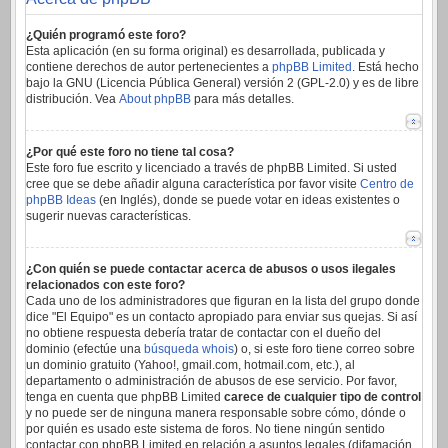
¿Quién programó este foro?
Esta aplicación (en su forma original) es desarrollada, publicada y
contiene derechos de autor pertenecientes a
phpBB Limited
. Está hecho
bajo la GNU (Licencia Pública General) versión 2 (GPL-2.0) y es de libre
distribución. Vea
About phpBB
para más detalles.
¿Por qué este foro no tiene tal cosa?
Este foro fue escrito y licenciado a través de phpBB Limited. Si usted
cree que se debe añadir alguna característica por favor visite
Centro de
phpBB Ideas
(en Inglés), donde se puede votar en ideas existentes o
sugerir nuevas características.
¿Con quién se puede contactar acerca de abusos o usos ilegales
relacionados con este foro?
Cada uno de los administradores que figuran en la lista del grupo donde
dice "El Equipo" es un contacto apropiado para enviar sus quejas. Si así
no obtiene respuesta debería tratar de contactar con el dueño del
dominio (efectúe una
búsqueda whois
) o, si este foro tiene correo sobre
un dominio gratuito (Yahoo!, gmail.com, hotmail.com, etc.), al
departamento o administración de abusos de ese servicio. Por favor,
tenga en cuenta que phpBB Limited
carece de cualquier tipo de control
y no puede ser de ninguna manera responsable sobre cómo, dónde o
por quién es usado este sistema de foros. No tiene ningún sentido
contactar con phpBB Limited en relación a asuntos legales (difamación,