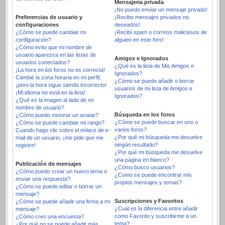
Mensajería privada
¡No puedo enviar un mensaje privado!
Preferencias de usuario y
¡Recibo mensajes privados no
configuraciones
deseados!
¿Cómo se puede cambiar mi
¡Recibí spam o correos maliciosos de
configuración?
alguien en este foro!
¿Cómo evito que mi nombre de
usuario aparezca en las listas de
Amigos e Ignorados
usuarios conectados?
¿Qué es la lista de Mis Amigos e
¡La hora en los foros no es correcta!
Ignorados?
Cambié la zona horaria en mi perfil,
¿Cómo se puede añadir o borrar
¡pero la hora sigue siendo incorrecto!
usuarios de mi lista de Amigos e
¡Mi idioma no está en la lista!
Ignorados?
¿Qué es la imagen al lado de mi
nombre de usuario?
Búsqueda en los foros
¿Cómo puedo mostrar un avatar?
¿Cómo se puede buscar en uno o
¿Cómo se puede cambiar mi rango?
varios foros?
Cuando hago clic sobre el enlace de e-
¿Por qué mi búsqueda me devuelve
mail de un usuario, ¡me pide que me
ningún resultado?
registre!
¿Por qué mi búsqueda me devuelve
una página en blanco?
Publicación de mensajes
¿Cómo busco usuarios?
¿Cómo puedo crear un nuevo tema o
¿Como se puede encontrar mis
enviar una respuesta?
propios mensajes y temas?
¿Cómo se puede editar o borrar un
mensaje?
Suscripciones y Favoritos
¿Cómo se puede añadir una firma a mi
¿Cuál es la diferencia entre añadir
mensaje?
como Favorito y suscribirme a un
¿Cómo creo una encuesta?
tema?
¿Por qué no se puede añadir más