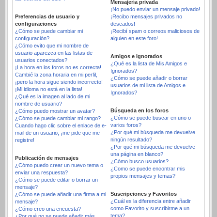
Mensajería privada
¡No puedo enviar un mensaje privado!
Preferencias de usuario y
¡Recibo mensajes privados no
configuraciones
deseados!
¿Cómo se puede cambiar mi
¡Recibí spam o correos maliciosos de
configuración?
alguien en este foro!
¿Cómo evito que mi nombre de
usuario aparezca en las listas de
Amigos e Ignorados
usuarios conectados?
¿Qué es la lista de Mis Amigos e
¡La hora en los foros no es correcta!
Ignorados?
Cambié la zona horaria en mi perfil,
¿Cómo se puede añadir o borrar
¡pero la hora sigue siendo incorrecto!
usuarios de mi lista de Amigos e
¡Mi idioma no está en la lista!
Ignorados?
¿Qué es la imagen al lado de mi
nombre de usuario?
Búsqueda en los foros
¿Cómo puedo mostrar un avatar?
¿Cómo se puede buscar en uno o
¿Cómo se puede cambiar mi rango?
varios foros?
Cuando hago clic sobre el enlace de e-
¿Por qué mi búsqueda me devuelve
mail de un usuario, ¡me pide que me
ningún resultado?
registre!
¿Por qué mi búsqueda me devuelve
una página en blanco?
Publicación de mensajes
¿Cómo busco usuarios?
¿Cómo puedo crear un nuevo tema o
¿Como se puede encontrar mis
enviar una respuesta?
propios mensajes y temas?
¿Cómo se puede editar o borrar un
mensaje?
Suscripciones y Favoritos
¿Cómo se puede añadir una firma a mi
¿Cuál es la diferencia entre añadir
mensaje?
como Favorito y suscribirme a un
¿Cómo creo una encuesta?
tema?
¿Por qué no se puede añadir más