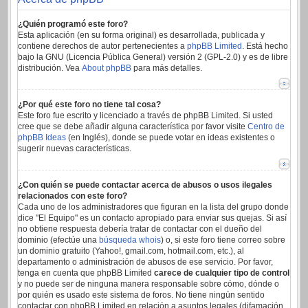
¿Quién programó este foro?
Esta aplicación (en su forma original) es desarrollada, publicada y
contiene derechos de autor pertenecientes a
phpBB Limited
. Está hecho
bajo la GNU (Licencia Pública General) versión 2 (GPL-2.0) y es de libre
distribución. Vea
About phpBB
para más detalles.
¿Por qué este foro no tiene tal cosa?
Este foro fue escrito y licenciado a través de phpBB Limited. Si usted
cree que se debe añadir alguna característica por favor visite
Centro de
phpBB Ideas
(en Inglés), donde se puede votar en ideas existentes o
sugerir nuevas características.
¿Con quién se puede contactar acerca de abusos o usos ilegales
relacionados con este foro?
Cada uno de los administradores que figuran en la lista del grupo donde
dice "El Equipo" es un contacto apropiado para enviar sus quejas. Si así
no obtiene respuesta debería tratar de contactar con el dueño del
dominio (efectúe una
búsqueda whois
) o, si este foro tiene correo sobre
un dominio gratuito (Yahoo!, gmail.com, hotmail.com, etc.), al
departamento o administración de abusos de ese servicio. Por favor,
tenga en cuenta que phpBB Limited
carece de cualquier tipo de control
y no puede ser de ninguna manera responsable sobre cómo, dónde o
por quién es usado este sistema de foros. No tiene ningún sentido
contactar con phpBB Limited en relación a asuntos legales (difamación,