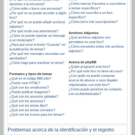
¿Cómo marcar Favoritos o suscribirse
opciones a la encuesta?
a temas específicos?
¿Cómo edito o borro una encuesta?
¿Cómo me suscribo a un foro
¿Por qué no se puede acceder a algún
específico?
foro?
¿Cómo borro mis suscripciones?
¿Por qué no se puede añadir archivos
adjuntos?
¿Por qué recibí una advertencia?
Archivos Adjuntos
¿Cómo se puede reportar un mensaje
¿Qué archivos adjuntos son
a un moderador?
permitidos en este foro?
¿Para qué sirve el botón "Guardar" en
¿Cómo encuentro todos mis archivos
la publicación de temas?
adjuntos?
¿Por qué mis mensajes necesitan ser
aprobados?
Acerca de phpBB
¿Cómo hago para reactivar un tema?
¿Quién programó este foro?
¿Por qué este foro no tiene tal cosa?
Formatos y tipos de temas
¿Con quién se puede contactar
¿Qué es el código BBCode?
acerca de abusos o usos ilegales
¿Puedo usar HTML?
relacionados con este foro?
¿Qué son los emoticonos?
¿Cómo puedo ponerme en contacto
¿Puedo publicar imagenes?
con un Administrador?
¿Qué son los anuncios globales?
¿Qué son los anuncios?
¿Qué son los temas fijos?
¿Qué son los temas cerrados?
¿Qué son los iconos para los temas?
Problemas acerca de la identificación y el registro