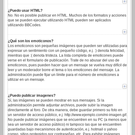
¿Puedo usar HTML?
No. No es posible publicar en HTML. Muchos de los formatos y acciones
que se pueden ejecutar utilizando HTML pueden ser aplicados
utilizando BBCodes.
¿Qué son los emoticonos?
Los emoticonos son pequeñas imágenes que pueden ser utilizadas para
expresar un sentimiento con un pequeño código, e.j. :) denota felicidad,
mientras que :( denota tristeza. La lista completa de emoticones puede
verse en el formulario de publicación. Trate de no abusar del uso de
emoticonos, pues pueden hacer que un mensaje se vuelva muy difícil de
leer y un moderador borre el tema o los emoticones del mensaje. La
administración puede fijar un límite para el número de emoticones a
utilizar en un mensaje.
¿Puedo publicar imagenes?
Sí, las imágenes se pueden mostrar en sus mensajes. Si la
administración permite adjuntar archivos, puede subir la imagen
directamente al foro. De otra manera, debe guardar primero su foto en
un servidor de acceso público, e.j. http://www.ejemplo.com/mi-imagen.gif.
No puede publicar imágenes que se encuentren en su PC (a menos que
sea un servidor de acceso público) ni tampoco las que se encuentren
guardadas bajo mecanismos de autenticación, e.j. hotmail o yahoo
correo, sitios protegidos por contraseñas, etc. Para exhibir imágenes