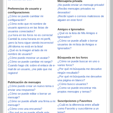
Mensajería privada
¡No puedo enviar un mensaje privado!
Preferencias de usuario y
¡Recibo mensajes privados no
configuraciones
deseados!
¿Cómo se puede cambiar mi
¡Recibí spam o correos maliciosos de
configuración?
alguien en este foro!
¿Cómo evito que mi nombre de
usuario aparezca en las listas de
Amigos e Ignorados
usuarios conectados?
¿Qué es la lista de Mis Amigos e
¡La hora en los foros no es correcta!
Ignorados?
Cambié la zona horaria en mi perfil,
¿Cómo se puede añadir o borrar
¡pero la hora sigue siendo incorrecto!
usuarios de mi lista de Amigos e
¡Mi idioma no está en la lista!
Ignorados?
¿Qué es la imagen al lado de mi
nombre de usuario?
Búsqueda en los foros
¿Cómo puedo mostrar un avatar?
¿Cómo se puede buscar en uno o
¿Cómo se puede cambiar mi rango?
varios foros?
Cuando hago clic sobre el enlace de e-
¿Por qué mi búsqueda me devuelve
mail de un usuario, ¡me pide que me
ningún resultado?
registre!
¿Por qué mi búsqueda me devuelve
una página en blanco?
Publicación de mensajes
¿Cómo busco usuarios?
¿Cómo puedo crear un nuevo tema o
¿Como se puede encontrar mis
enviar una respuesta?
propios mensajes y temas?
¿Cómo se puede editar o borrar un
mensaje?
Suscripciones y Favoritos
¿Cómo se puede añadir una firma a mi
¿Cuál es la diferencia entre añadir
mensaje?
como Favorito y suscribirme a un
¿Cómo creo una encuesta?
tema?
¿Por qué no se puede añadir más