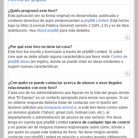
¿Quién programó este foro?
Esta aplicación (en su forma original) es desarrollada, publicada y
contiene derechos de autor pertenecientes a
phpBB Limited
. Está hecho
bajo la GNU (Licencia Pública General) versión 2 (GPL-2.0) y es de libre
distribución. Vea
About phpBB
para más detalles.
¿Por qué este foro no tiene tal cosa?
Este foro fue escrito y licenciado a través de phpBB Limited. Si usted
cree que se debe añadir alguna característica por favor visite
Centro de
phpBB Ideas
(en Inglés), donde se puede votar en ideas existentes o
sugerir nuevas características.
¿Con quién se puede contactar acerca de abusos o usos ilegales
relacionados con este foro?
Cada uno de los administradores que figuran en la lista del grupo donde
dice "El Equipo" es un contacto apropiado para enviar sus quejas. Si así
no obtiene respuesta debería tratar de contactar con el dueño del
dominio (efectúe una
búsqueda whois
) o, si este foro tiene correo sobre
un dominio gratuito (Yahoo!, gmail.com, hotmail.com, etc.), al
departamento o administración de abusos de ese servicio. Por favor,
tenga en cuenta que phpBB Limited
carece de cualquier tipo de control
y no puede ser de ninguna manera responsable sobre cómo, dónde o
por quién es usado este sistema de foros. No tiene ningún sentido
contactar con phpBB Limited en relación a asuntos legales (difamación,