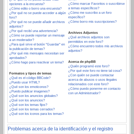
¿Cómo marcar Favoritos o suscribirse
opciones a la encuesta?
a temas específicos?
¿Cómo edito o borro una encuesta?
¿Cómo me suscribo a un foro
¿Por qué no se puede acceder a algún
específico?
foro?
¿Cómo borro mis suscripciones?
¿Por qué no se puede añadir archivos
adjuntos?
¿Por qué recibí una advertencia?
Archivos Adjuntos
¿Cómo se puede reportar un mensaje
¿Qué archivos adjuntos son
a un moderador?
permitidos en este foro?
¿Para qué sirve el botón "Guardar" en
¿Cómo encuentro todos mis archivos
la publicación de temas?
adjuntos?
¿Por qué mis mensajes necesitan ser
aprobados?
Acerca de phpBB
¿Cómo hago para reactivar un tema?
¿Quién programó este foro?
¿Por qué este foro no tiene tal cosa?
Formatos y tipos de temas
¿Con quién se puede contactar
¿Qué es el código BBCode?
acerca de abusos o usos ilegales
¿Puedo usar HTML?
relacionados con este foro?
¿Qué son los emoticonos?
¿Cómo puedo ponerme en contacto
¿Puedo publicar imagenes?
con un Administrador?
¿Qué son los anuncios globales?
¿Qué son los anuncios?
¿Qué son los temas fijos?
¿Qué son los temas cerrados?
¿Qué son los iconos para los temas?
Problemas acerca de la identificación y el registro