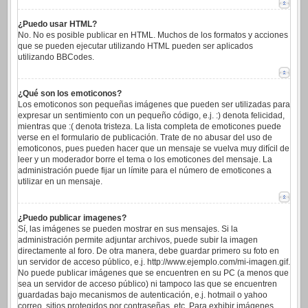
¿Puedo usar HTML?
No. No es posible publicar en HTML. Muchos de los formatos y acciones
que se pueden ejecutar utilizando HTML pueden ser aplicados
utilizando BBCodes.
¿Qué son los emoticonos?
Los emoticonos son pequeñas imágenes que pueden ser utilizadas para
expresar un sentimiento con un pequeño código, e.j. :) denota felicidad,
mientras que :( denota tristeza. La lista completa de emoticones puede
verse en el formulario de publicación. Trate de no abusar del uso de
emoticonos, pues pueden hacer que un mensaje se vuelva muy difícil de
leer y un moderador borre el tema o los emoticones del mensaje. La
administración puede fijar un límite para el número de emoticones a
utilizar en un mensaje.
¿Puedo publicar imagenes?
Sí, las imágenes se pueden mostrar en sus mensajes. Si la
administración permite adjuntar archivos, puede subir la imagen
directamente al foro. De otra manera, debe guardar primero su foto en
un servidor de acceso público, e.j. http://www.ejemplo.com/mi-imagen.gif.
No puede publicar imágenes que se encuentren en su PC (a menos que
sea un servidor de acceso público) ni tampoco las que se encuentren
guardadas bajo mecanismos de autenticación, e.j. hotmail o yahoo
correo, sitios protegidos por contraseñas, etc. Para exhibir imágenes