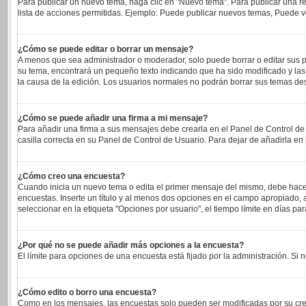
Para publicar un nuevo tema, haga clic en "Nuevo tema". Para publicar una re
lista de acciones permitidas. Ejemplo: Puede publicar nuevos temas, Puede vo
¿Cómo se puede editar o borrar un mensaje?
A menos que sea administrador o moderador, solo puede borrar o editar sus p
su tema, encontrará un pequeño texto indicando que ha sido modificado y las 
la causa de la edición. Los usuarios normales no podrán borrar sus temas d
¿Cómo se puede añadir una firma a mi mensaje?
Para añadir una firma a sus mensajes debe crearla en el Panel de Control de
casilla correcta en su Panel de Control de Usuario. Para dejar de añadirla e
¿Cómo creo una encuesta?
Cuando inicia un nuevo tema o edita el primer mensaje del mismo, debe hacer c
encuestas. Inserte un título y al menos dos opciones en el campo apropiado
seleccionar en la etiqueta "Opciones por usuario", el tiempo límite en días para
¿Por qué no se puede añadir más opciones a la encuesta?
El límite para opciones de una encuesta está fijado por la administración. S
¿Cómo edito o borro una encuesta?
Como en los mensajes, las encuestas solo pueden ser modificadas por su cread