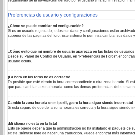
seguimiento de la navegación del foro por el usuario si la administración ha h
Preferencias de usuario y configuraciones
¿Cómo se puede cambiar mi configuración?
Si es un usuario registrado, todos sus datos y configuraciones están archivad
superior de las páginas del foro. Este sistema le permitirá cambiar sus datos y
¿Cómo evito que mi nombre de usuario aparezca en las listas de usuario
Desde su Panel de Control de Usuario, en "Preferencias de Foros", encontrar
usuario oculto.
¡La hora en los foros no es correcta!
Es posible que esté viendo la hora correspondiente a otra zona horaria. Si est
que para cambiar la zona horaria, como las demás preferencias, debe estar re
Cambié la zona horaria en mi perfil, ¡pero la hora sigue siendo incorrecto!
Si está seguro de que de la zona horaria es correcta y la hora sigue siendo 
¡Mi idioma no está en la lista!
Esto se puede deber a que la administración no ha instalado el paquete de su
existe, siéntase libre de hacer una traducción. Puede encontrar más informaci