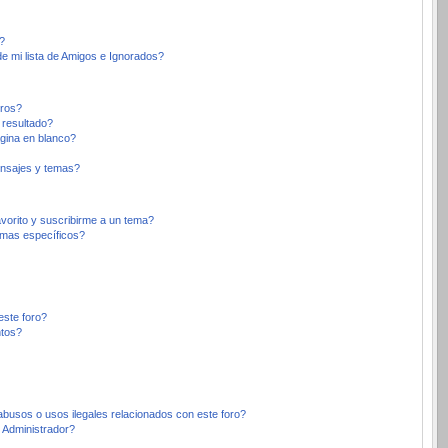
?
e mi lista de Amigos e Ignorados?
oros?
 resultado?
gina en blanco?
nsajes y temas?
avorito y suscribirme a un tema?
emas específicos?
este foro?
ntos?
busos o usos ilegales relacionados con este foro?
Administrador?