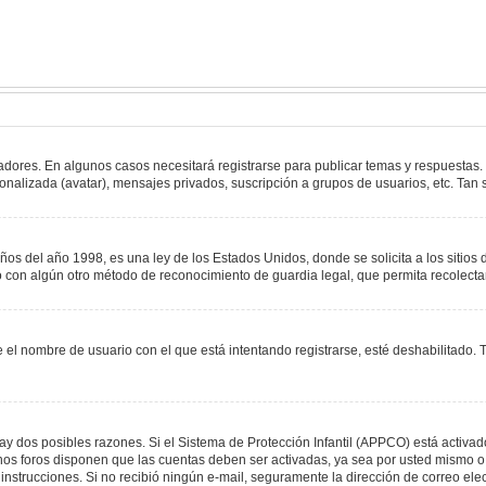
adores. En algunos casos necesitará registrarse para publicar temas y respuestas.
sonalizada (avatar), mensajes privados, suscripción a grupos de usuarios, etc. T
del año 1998, es una ley de los Estados Unidos, donde se solicita a los sitios de
s o con algún otro método de reconocimiento de guardia legal, que permita recolect
e el nombre de usuario con el que está intentando registrarse, esté deshabilitado
hay dos posibles razones. Si el Sistema de Protección Infantil (APPCO) está activad
unos foros disponen que las cuentas deben ser activadas, ya sea por usted mismo o 
 las instrucciones. Si no recibió ningún e-mail, seguramente la dirección de correo e