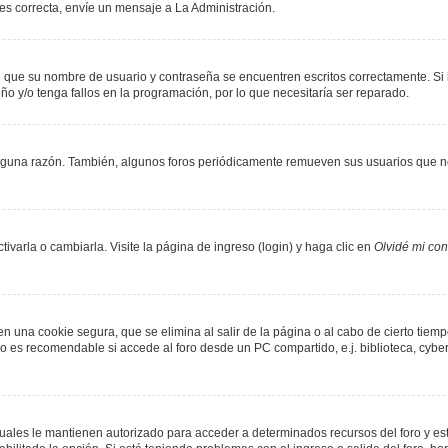
 es correcta, envíe un mensaje a La Administración.
de que su nombre de usuario y contraseña se encuentren escritos correctamente. S
ño y/o tenga fallos en la programación, por lo que necesitaría ser reparado.
lguna razón. También, algunos foros periódicamente remueven sus usuarios que no
varla o cambiarla. Visite la página de ingreso (login) y haga clic en
Olvidé mi co
n una cookie segura, que se elimina al salir de la página o al cabo de cierto tie
 es recomendable si accede al foro desde un PC compartido, e.j. biblioteca, cyber-c
 cuales le mantienen autorizado para acceder a determinados recursos del foro y es