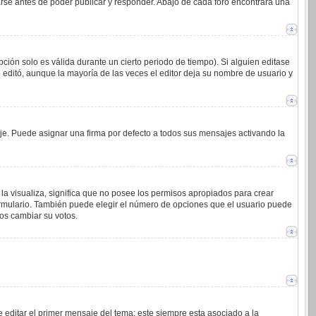
arse antes de poder publicar y responder. Abajo de cada foro encontrará una
ción solo es válida durante un cierto periodo de tiempo). Si alguien editase
 editó, aunque la mayoría de las veces el editor deja su nombre de usuario y
. Puede asignar una firma por defecto a todos sus mensajes activando la
la visualiza, significa que no posee los permisos apropiados para crear
ormulario. También puede elegir el número de opciones que el usuario puede
ios cambiar su votos.
 editar el primer mensaje del tema; este siempre esta asociado a la