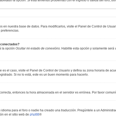
abilitado la opción. Si está teniendo problemas con el ingreso o salida del foro, b
os en nuestra base de datos. Para modificarlos, visite el Panel de Control de Usua
 preferencias.
s conectados?
á la opción
Ocultar mi estado de conexións
. Habilite esta opción y solamente será
e es el caso, visite el Panel de Control de Usuario y defina su zona horaria de acu
gistrado. Si no lo está, este es un buen momento para hacerlo.
incorrecta, entonces la hora almacenada en el servidor es errónea. Por favor comun
 idioma para el foro o nadie ha creado una traducción. Pregúntele a un Administrad
ón en el sitio web de
phpBB
®