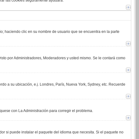
orrar las cookies seguramente ayudará.
rio; haciendo clic en su nombre de usuario que se encuentra en la parte
 visto por Administradores, Moderadores y usted mismo. Se le contará como
erdo a su ubicación, e.j. Londres, París, Nueva York, Sydney, etc. Recuerde
íquese con La Administración para corregir el problema.
or si puede instalar el paquete del idioma que necesita. Si el paquete no