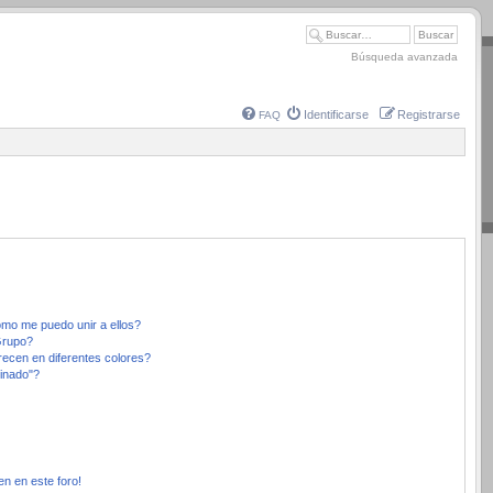
Búsqueda avanzada
Identificarse
Registrarse
FAQ
mo me puedo unir a ellos?
Grupo?
ecen en diferentes colores?
inado"?
en en este foro!