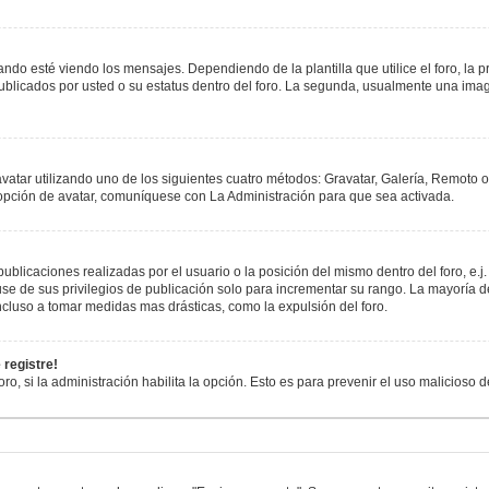
esté viendo los mensajes. Dependiendo de la plantilla que utilice el foro, la pr
publicados por usted o su estatus dentro del foro. La segunda, usualmente una i
avatar utilizando uno de los siguientes cuatro métodos: Gravatar, Galería, Remoto 
opción de avatar, comuníquese con La Administración para que sea activada.
blicaciones realizadas por el usuario o la posición del mismo dentro del foro, e
se de sus privilegios de publicación solo para incrementar su rango. La mayoría de
cluso a tomar medidas mas drásticas, como la expulsión del foro.
 registre!
oro, si la administración habilita la opción. Esto es para prevenir el uso malicioso