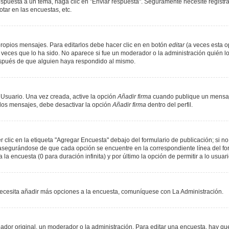
spuesta a un tema, haga clic en "Enviar respuesta". Seguramente necesite registr
tar en las encuestas, etc.
ropios mensajes. Para editarlos debe hacer clic en en botón
editar
(a veces esta op
veces que lo ha sido. No aparece si fue un moderador o la administración quién lo
espués de que alguien haya respondido al mismo.
 Usuario. Una vez creada, active la opción
Añadir firma
cuando publique un mensaje
n los mensajes, debe desactivar la opción
Añadir firma
dentro del perfil.
lic en la etiqueta "Agregar Encuesta" debajo del formulario de publicación; si no 
, asegurándose de que cada opción se encuentre en la correspondiente línea del f
 la encuesta (0 para duración infinita) y por último la opción de permitir a lo usuar
i necesita añadir más opciones a la encuesta, comuníquese con La Administración.
or original, un moderador o la administración. Para editar una encuesta, hay que