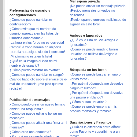
Mensajería privada
¡No puedo enviar un mensaje privado!
Preferencias de usuario y
¡Recibo mensajes privados no
configuraciones
deseados!
¿Cómo se puede cambiar mi
¡Recibí spam o correos maliciosos de
configuración?
alguien en este foro!
¿Cómo evito que mi nombre de
usuario aparezca en las listas de
Amigos e Ignorados
usuarios conectados?
¿Qué es la lista de Mis Amigos e
¡La hora en los foros no es correcta!
Ignorados?
Cambié la zona horaria en mi perfil,
¿Cómo se puede añadir o borrar
¡pero la hora sigue siendo incorrecto!
usuarios de mi lista de Amigos e
¡Mi idioma no está en la lista!
Ignorados?
¿Qué es la imagen al lado de mi
nombre de usuario?
Búsqueda en los foros
¿Cómo puedo mostrar un avatar?
¿Cómo se puede buscar en uno o
¿Cómo se puede cambiar mi rango?
varios foros?
Cuando hago clic sobre el enlace de e-
¿Por qué mi búsqueda me devuelve
mail de un usuario, ¡me pide que me
ningún resultado?
registre!
¿Por qué mi búsqueda me devuelve
una página en blanco?
Publicación de mensajes
¿Cómo busco usuarios?
¿Cómo puedo crear un nuevo tema o
¿Como se puede encontrar mis
enviar una respuesta?
propios mensajes y temas?
¿Cómo se puede editar o borrar un
mensaje?
Suscripciones y Favoritos
¿Cómo se puede añadir una firma a mi
¿Cuál es la diferencia entre añadir
mensaje?
como Favorito y suscribirme a un
¿Cómo creo una encuesta?
tema?
¿Por qué no se puede añadir más