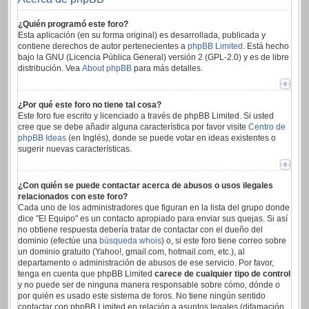
¿Quién programó este foro?
Esta aplicación (en su forma original) es desarrollada, publicada y
contiene derechos de autor pertenecientes a
phpBB Limited
. Está hecho
bajo la GNU (Licencia Pública General) versión 2 (GPL-2.0) y es de libre
distribución. Vea
About phpBB
para más detalles.
¿Por qué este foro no tiene tal cosa?
Este foro fue escrito y licenciado a través de phpBB Limited. Si usted
cree que se debe añadir alguna característica por favor visite
Centro de
phpBB Ideas
(en Inglés), donde se puede votar en ideas existentes o
sugerir nuevas características.
¿Con quién se puede contactar acerca de abusos o usos ilegales
relacionados con este foro?
Cada uno de los administradores que figuran en la lista del grupo donde
dice "El Equipo" es un contacto apropiado para enviar sus quejas. Si así
no obtiene respuesta debería tratar de contactar con el dueño del
dominio (efectúe una
búsqueda whois
) o, si este foro tiene correo sobre
un dominio gratuito (Yahoo!, gmail.com, hotmail.com, etc.), al
departamento o administración de abusos de ese servicio. Por favor,
tenga en cuenta que phpBB Limited
carece de cualquier tipo de control
y no puede ser de ninguna manera responsable sobre cómo, dónde o
por quién es usado este sistema de foros. No tiene ningún sentido
contactar con phpBB Limited en relación a asuntos legales (difamación,