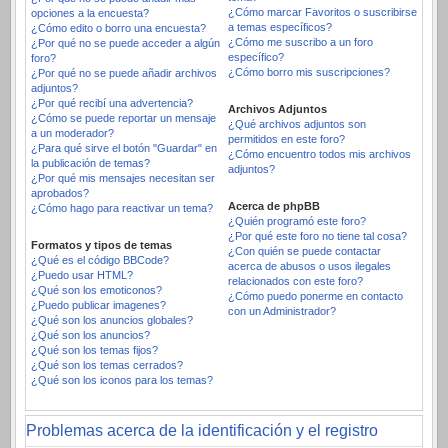
¿Cómo marcar Favoritos o suscribirse
opciones a la encuesta?
a temas específicos?
¿Cómo edito o borro una encuesta?
¿Cómo me suscribo a un foro
¿Por qué no se puede acceder a algún
específico?
foro?
¿Cómo borro mis suscripciones?
¿Por qué no se puede añadir archivos
adjuntos?
¿Por qué recibí una advertencia?
Archivos Adjuntos
¿Cómo se puede reportar un mensaje
¿Qué archivos adjuntos son
a un moderador?
permitidos en este foro?
¿Para qué sirve el botón "Guardar" en
¿Cómo encuentro todos mis archivos
la publicación de temas?
adjuntos?
¿Por qué mis mensajes necesitan ser
aprobados?
Acerca de phpBB
¿Cómo hago para reactivar un tema?
¿Quién programó este foro?
¿Por qué este foro no tiene tal cosa?
Formatos y tipos de temas
¿Con quién se puede contactar
¿Qué es el código BBCode?
acerca de abusos o usos ilegales
¿Puedo usar HTML?
relacionados con este foro?
¿Qué son los emoticonos?
¿Cómo puedo ponerme en contacto
¿Puedo publicar imagenes?
con un Administrador?
¿Qué son los anuncios globales?
¿Qué son los anuncios?
¿Qué son los temas fijos?
¿Qué son los temas cerrados?
¿Qué son los iconos para los temas?
Problemas acerca de la identificación y el registro