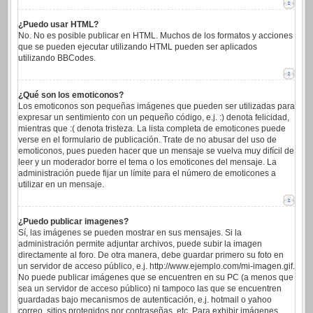
¿Puedo usar HTML?
No. No es posible publicar en HTML. Muchos de los formatos y acciones
que se pueden ejecutar utilizando HTML pueden ser aplicados
utilizando BBCodes.
¿Qué son los emoticonos?
Los emoticonos son pequeñas imágenes que pueden ser utilizadas para
expresar un sentimiento con un pequeño código, e.j. :) denota felicidad,
mientras que :( denota tristeza. La lista completa de emoticones puede
verse en el formulario de publicación. Trate de no abusar del uso de
emoticonos, pues pueden hacer que un mensaje se vuelva muy difícil de
leer y un moderador borre el tema o los emoticones del mensaje. La
administración puede fijar un límite para el número de emoticones a
utilizar en un mensaje.
¿Puedo publicar imagenes?
Sí, las imágenes se pueden mostrar en sus mensajes. Si la
administración permite adjuntar archivos, puede subir la imagen
directamente al foro. De otra manera, debe guardar primero su foto en
un servidor de acceso público, e.j. http://www.ejemplo.com/mi-imagen.gif.
No puede publicar imágenes que se encuentren en su PC (a menos que
sea un servidor de acceso público) ni tampoco las que se encuentren
guardadas bajo mecanismos de autenticación, e.j. hotmail o yahoo
correo, sitios protegidos por contraseñas, etc. Para exhibir imágenes