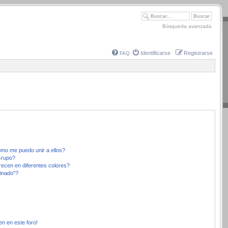
Búsqueda avanzada
Identificarse
Registrarse
FAQ
mo me puedo unir a ellos?
Grupo?
ecen en diferentes colores?
inado"?
en en este foro!