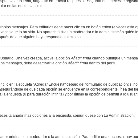
spuesta a un tema, haga clic en "Enviar respuesta". Seguramente necesite registr
tar en las encuestas, etc.
ropios mensajes. Para editarlos debe hacer clic en en botón
editar
(a veces esta op
veces que lo ha sido. No aparece si fue un moderador o la administración quién lo
espués de que alguien haya respondido al mismo.
 Usuario. Una vez creada, active la opción
Añadir firma
cuando publique un mensaje
n los mensajes, debe desactivar la opción
Añadir firma
dentro del perfil.
lic en la etiqueta "Agregar Encuesta" debajo del formulario de publicación; si no 
, asegurándose de que cada opción se encuentre en la correspondiente línea del f
 la encuesta (0 para duración infinita) y por último la opción de permitir a lo usuar
i necesita añadir más opciones a la encuesta, comuníquese con La Administración.
or original, un moderador o la administración. Para editar una encuesta, hay que