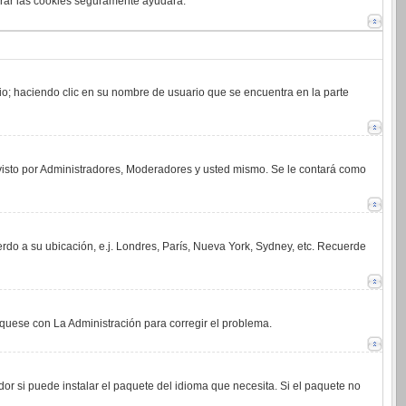
orrar las cookies seguramente ayudará.
rio; haciendo clic en su nombre de usuario que se encuentra en la parte
 visto por Administradores, Moderadores y usted mismo. Se le contará como
erdo a su ubicación, e.j. Londres, París, Nueva York, Sydney, etc. Recuerde
íquese con La Administración para corregir el problema.
or si puede instalar el paquete del idioma que necesita. Si el paquete no