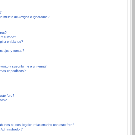
?
e mi lista de Amigos e Ignorados?
oros?
 resultado?
gina en blanco?
nsajes y temas?
avorito y suscribirme a un tema?
emas específicos?
este foro?
ntos?
busos o usos ilegales relacionados con este foro?
Administrador?