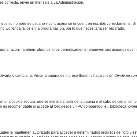
 es correcta, envíe un mensaje a La Administración.
de que su nombre de usuario y contraseña se encuentren escritos correctamente. S
ño y/o tenga fallos en la programación, por lo que necesitaría ser reparado.
lguna razón. También, algunos foros periódicamente remueven sus usuarios que no
varla o cambiarla. Visite la página de ingreso (login) y haga clic en
Olvidé mi co
n una cookie segura, que se elimina al salir de la página o al cabo de cierto tie
 es recomendable si accede al foro desde un PC compartido, e.j. biblioteca, cyber-c
 cuales le mantienen autorizado para acceder a determinados recursos del foro y es