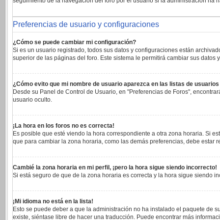
seguimiento de la navegación del foro por el usuario si la administración ha h
Preferencias de usuario y configuraciones
¿Cómo se puede cambiar mi configuración?
Si es un usuario registrado, todos sus datos y configuraciones están archivad
superior de las páginas del foro. Este sistema le permitirá cambiar sus datos y
¿Cómo evito que mi nombre de usuario aparezca en las listas de usuario
Desde su Panel de Control de Usuario, en "Preferencias de Foros", encontrar
usuario oculto.
¡La hora en los foros no es correcta!
Es posible que esté viendo la hora correspondiente a otra zona horaria. Si est
que para cambiar la zona horaria, como las demás preferencias, debe estar re
Cambié la zona horaria en mi perfil, ¡pero la hora sigue siendo incorrecto!
Si está seguro de que de la zona horaria es correcta y la hora sigue siendo 
¡Mi idioma no está en la lista!
Esto se puede deber a que la administración no ha instalado el paquete de su
existe, siéntase libre de hacer una traducción. Puede encontrar más informaci