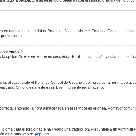
abilitado la opción. Si está teniendo problemas con el ingreso o salida del foro, b
os en nuestra base de datos. Para modificarlos, visite el Panel de Control de Usua
 preferencias.
s conectados?
á la opción
Ocultar mi estado de conexións
. Habilite esta opción y solamente será
e es el caso, visite el Panel de Control de Usuario y defina su zona horaria de acu
gistrado. Si no lo está, este es un buen momento para hacerlo.
incorrecta, entonces la hora almacenada en el servidor es errónea. Por favor comun
 idioma para el foro o nadie ha creado una traducción. Pregúntele a un Administrad
ón en el sitio web de
phpBB
®