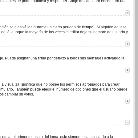
arse antes de poder publicar y responder. Abajo de cada foro encontrará una
ción solo es válida durante un cierto periodo de tiempo). Si alguien editase
 editó, aunque la mayoría de las veces el editor deja su nombre de usuario y
. Puede asignar una firma por defecto a todos sus mensajes activando la
la visualiza, significa que no posee los permisos apropiados para crear
ormulario. También puede elegir el número de opciones que el usuario puede
ios cambiar su votos.
 editar el primer mensaje del tema; este siempre esta asociado a la