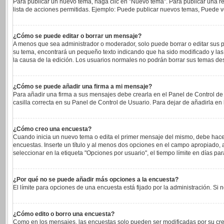
Para publicar un nuevo tema, haga clic en "Nuevo tema". Para publicar una re
lista de acciones permitidas. Ejemplo: Puede publicar nuevos temas, Puede vo
¿Cómo se puede editar o borrar un mensaje?
A menos que sea administrador o moderador, solo puede borrar o editar sus p
su tema, encontrará un pequeño texto indicando que ha sido modificado y las 
la causa de la edición. Los usuarios normales no podrán borrar sus temas d
¿Cómo se puede añadir una firma a mi mensaje?
Para añadir una firma a sus mensajes debe crearla en el Panel de Control de
casilla correcta en su Panel de Control de Usuario. Para dejar de añadirla e
¿Cómo creo una encuesta?
Cuando inicia un nuevo tema o edita el primer mensaje del mismo, debe hacer c
encuestas. Inserte un título y al menos dos opciones en el campo apropiado
seleccionar en la etiqueta "Opciones por usuario", el tiempo límite en días para
¿Por qué no se puede añadir más opciones a la encuesta?
El límite para opciones de una encuesta está fijado por la administración. S
¿Cómo edito o borro una encuesta?
Como en los mensajes, las encuestas solo pueden ser modificadas por su cread