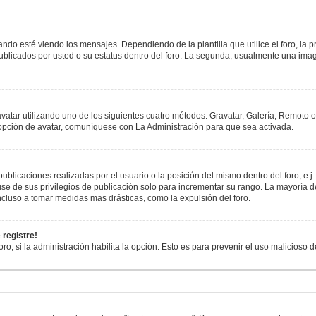
esté viendo los mensajes. Dependiendo de la plantilla que utilice el foro, la pr
publicados por usted o su estatus dentro del foro. La segunda, usualmente una i
avatar utilizando uno de los siguientes cuatro métodos: Gravatar, Galería, Remoto 
opción de avatar, comuníquese con La Administración para que sea activada.
blicaciones realizadas por el usuario o la posición del mismo dentro del foro, e
se de sus privilegios de publicación solo para incrementar su rango. La mayoría de
cluso a tomar medidas mas drásticas, como la expulsión del foro.
 registre!
oro, si la administración habilita la opción. Esto es para prevenir el uso malicioso