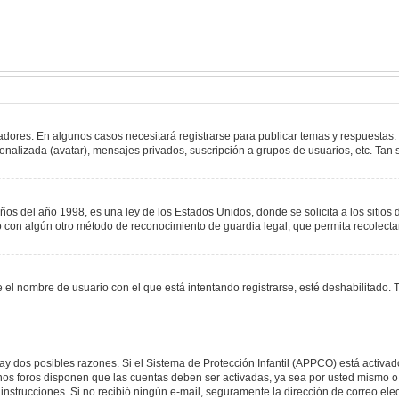
adores. En algunos casos necesitará registrarse para publicar temas y respuestas.
sonalizada (avatar), mensajes privados, suscripción a grupos de usuarios, etc. T
del año 1998, es una ley de los Estados Unidos, donde se solicita a los sitios de
s o con algún otro método de reconocimiento de guardia legal, que permita recolect
e el nombre de usuario con el que está intentando registrarse, esté deshabilitado
hay dos posibles razones. Si el Sistema de Protección Infantil (APPCO) está activad
unos foros disponen que las cuentas deben ser activadas, ya sea por usted mismo o 
 las instrucciones. Si no recibió ningún e-mail, seguramente la dirección de correo e