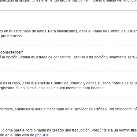
abilitado la opción. Si está teniendo problemas con el ingreso o salida del foro, b
os en nuestra base de datos. Para modificarlos, visite el Panel de Control de Usua
 preferencias.
s conectados?
á la opción
Ocultar mi estado de conexións
. Habilite esta opción y solamente será
e es el caso, visite el Panel de Control de Usuario y defina su zona horaria de acu
gistrado. Si no lo está, este es un buen momento para hacerlo.
incorrecta, entonces la hora almacenada en el servidor es errónea. Por favor comun
 idioma para el foro o nadie ha creado una traducción. Pregúntele a un Administrad
ón en el sitio web de
phpBB
®