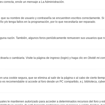
 es correcta, envíe un mensaje a La Administración.
de que su nombre de usuario y contraseña se encuentren escritos correctamente. S
ño y/o tenga fallos en la programación, por lo que necesitaría ser reparado.
lguna razón. También, algunos foros periódicamente remueven sus usuarios que no
varla o cambiarla. Visite la página de ingreso (login) y haga clic en
Olvidé mi co
n una cookie segura, que se elimina al salir de la página o al cabo de cierto tie
 es recomendable si accede al foro desde un PC compartido, e.j. biblioteca, cyber-c
 cuales le mantienen autorizado para acceder a determinados recursos del foro y es