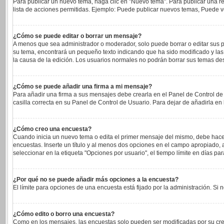
Para publicar un nuevo tema, haga clic en "Nuevo tema". Para publicar una re
lista de acciones permitidas. Ejemplo: Puede publicar nuevos temas, Puede vo
¿Cómo se puede editar o borrar un mensaje?
A menos que sea administrador o moderador, solo puede borrar o editar sus p
su tema, encontrará un pequeño texto indicando que ha sido modificado y las 
la causa de la edición. Los usuarios normales no podrán borrar sus temas d
¿Cómo se puede añadir una firma a mi mensaje?
Para añadir una firma a sus mensajes debe crearla en el Panel de Control de
casilla correcta en su Panel de Control de Usuario. Para dejar de añadirla e
¿Cómo creo una encuesta?
Cuando inicia un nuevo tema o edita el primer mensaje del mismo, debe hacer c
encuestas. Inserte un título y al menos dos opciones en el campo apropiado
seleccionar en la etiqueta "Opciones por usuario", el tiempo límite en días para
¿Por qué no se puede añadir más opciones a la encuesta?
El límite para opciones de una encuesta está fijado por la administración. S
¿Cómo edito o borro una encuesta?
Como en los mensajes, las encuestas solo pueden ser modificadas por su cread