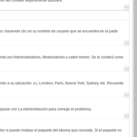
orrar las cookies seguramente ayudará.
rio; haciendo clic en su nombre de usuario que se encuentra en la parte
 visto por Administradores, Moderadores y usted mismo. Se le contará como
erdo a su ubicación, e.j. Londres, París, Nueva York, Sydney, etc. Recuerde
íquese con La Administración para corregir el problema.
or si puede instalar el paquete del idioma que necesita. Si el paquete no