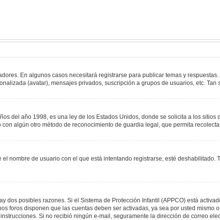
adores. En algunos casos necesitará registrarse para publicar temas y respuestas.
sonalizada (avatar), mensajes privados, suscripción a grupos de usuarios, etc. T
del año 1998, es una ley de los Estados Unidos, donde se solicita a los sitios de
s o con algún otro método de reconocimiento de guardia legal, que permita recolect
e el nombre de usuario con el que está intentando registrarse, esté deshabilitado
hay dos posibles razones. Si el Sistema de Protección Infantil (APPCO) está activad
unos foros disponen que las cuentas deben ser activadas, ya sea por usted mismo o 
 las instrucciones. Si no recibió ningún e-mail, seguramente la dirección de correo e