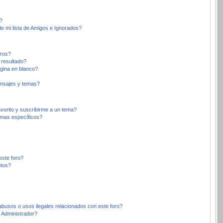
?
e mi lista de Amigos e Ignorados?
oros?
 resultado?
gina en blanco?
nsajes y temas?
avorito y suscribirme a un tema?
emas específicos?
este foro?
ntos?
busos o usos ilegales relacionados con este foro?
Administrador?