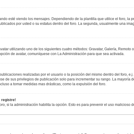
esté viendo los mensajes. Dependiendo de la plantilla que utilice el foro, la pr
publicados por usted o su estatus dentro del foro. La segunda, usualmente una i
avatar utilizando uno de los siguientes cuatro métodos: Gravatar, Galería, Remoto 
opción de avatar, comuníquese con La Administración para que sea activada.
blicaciones realizadas por el usuario o la posición del mismo dentro del foro, e
se de sus privilegios de publicación solo para incrementar su rango. La mayoría de
cluso a tomar medidas mas drásticas, como la expulsión del foro.
 registre!
oro, si la administración habilita la opción. Esto es para prevenir el uso malicioso