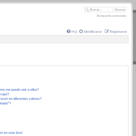
Búsqueda avanzada
Identificarse
Registrarse
FAQ
mo me puedo unir a ellos?
Grupo?
ecen en diferentes colores?
inado"?
en en este foro!