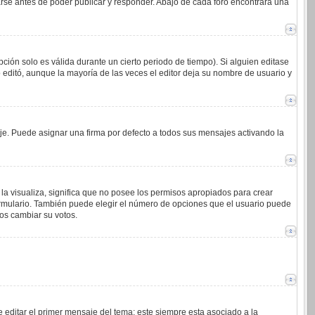
arse antes de poder publicar y responder. Abajo de cada foro encontrará una
ción solo es válida durante un cierto periodo de tiempo). Si alguien editase
 editó, aunque la mayoría de las veces el editor deja su nombre de usuario y
. Puede asignar una firma por defecto a todos sus mensajes activando la
la visualiza, significa que no posee los permisos apropiados para crear
ormulario. También puede elegir el número de opciones que el usuario puede
ios cambiar su votos.
 editar el primer mensaje del tema; este siempre esta asociado a la