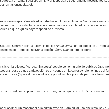
spuesta a un tema, haga clic en "Enviar respuesta". Seguramente necesite registr
tar en las encuestas, etc.
ropios mensajes. Para editarlos debe hacer clic en en botón
editar
(a veces esta op
veces que lo ha sido. No aparece si fue un moderador o la administración quién lo
espués de que alguien haya respondido al mismo.
 Usuario. Una vez creada, active la opción
Añadir firma
cuando publique un mensaje
n los mensajes, debe desactivar la opción
Añadir firma
dentro del perfil.
lic en la etiqueta "Agregar Encuesta" debajo del formulario de publicación; si no 
, asegurándose de que cada opción se encuentre en la correspondiente línea del f
 la encuesta (0 para duración infinita) y por último la opción de permitir a lo usuar
i necesita añadir más opciones a la encuesta, comuníquese con La Administración.
or original, un moderador o la administración. Para editar una encuesta, hay que