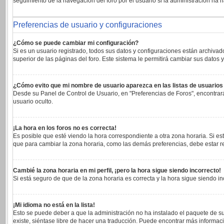
seguimiento de la navegación del foro por el usuario si la administración ha h
Preferencias de usuario y configuraciones
¿Cómo se puede cambiar mi configuración?
Si es un usuario registrado, todos sus datos y configuraciones están archivad
superior de las páginas del foro. Este sistema le permitirá cambiar sus datos y
¿Cómo evito que mi nombre de usuario aparezca en las listas de usuario
Desde su Panel de Control de Usuario, en "Preferencias de Foros", encontrar
usuario oculto.
¡La hora en los foros no es correcta!
Es posible que esté viendo la hora correspondiente a otra zona horaria. Si est
que para cambiar la zona horaria, como las demás preferencias, debe estar re
Cambié la zona horaria en mi perfil, ¡pero la hora sigue siendo incorrecto!
Si está seguro de que de la zona horaria es correcta y la hora sigue siendo 
¡Mi idioma no está en la lista!
Esto se puede deber a que la administración no ha instalado el paquete de su
existe, siéntase libre de hacer una traducción. Puede encontrar más informaci