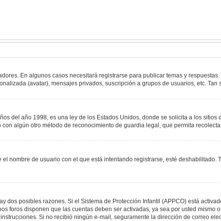
adores. En algunos casos necesitará registrarse para publicar temas y respuestas.
sonalizada (avatar), mensajes privados, suscripción a grupos de usuarios, etc. T
del año 1998, es una ley de los Estados Unidos, donde se solicita a los sitios de
s o con algún otro método de reconocimiento de guardia legal, que permita recolect
e el nombre de usuario con el que está intentando registrarse, esté deshabilitado
hay dos posibles razones. Si el Sistema de Protección Infantil (APPCO) está activad
unos foros disponen que las cuentas deben ser activadas, ya sea por usted mismo o 
 las instrucciones. Si no recibió ningún e-mail, seguramente la dirección de correo e