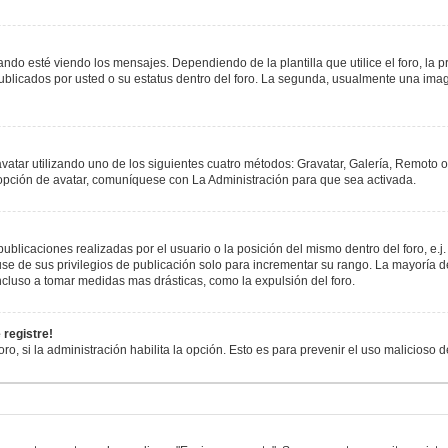
esté viendo los mensajes. Dependiendo de la plantilla que utilice el foro, la pr
publicados por usted o su estatus dentro del foro. La segunda, usualmente una i
avatar utilizando uno de los siguientes cuatro métodos: Gravatar, Galería, Remoto 
opción de avatar, comuníquese con La Administración para que sea activada.
blicaciones realizadas por el usuario o la posición del mismo dentro del foro, e
se de sus privilegios de publicación solo para incrementar su rango. La mayoría de
cluso a tomar medidas mas drásticas, como la expulsión del foro.
 registre!
oro, si la administración habilita la opción. Esto es para prevenir el uso malicioso