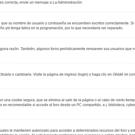
 es correcta, envíe un mensaje a La Administración.
de que su nombre de usuario y contraseña se encuentren escritos correctamente. S
ño y/o tenga fallos en la programación, por lo que necesitaría ser reparado.
lguna razón. También, algunos foros periódicamente remueven sus usuarios que no
varla o cambiarla. Visite la página de ingreso (login) y haga clic en
Olvidé mi co
n una cookie segura, que se elimina al salir de la página o al cabo de cierto tie
 es recomendable si accede al foro desde un PC compartido, e.j. biblioteca, cyber-c
 cuales le mantienen autorizado para acceder a determinados recursos del foro y es