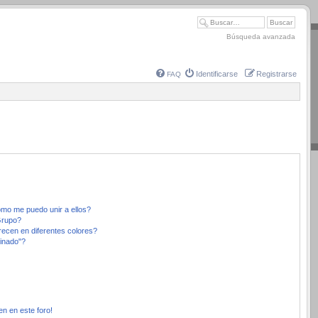
Búsqueda avanzada
Identificarse
Registrarse
FAQ
mo me puedo unir a ellos?
Grupo?
ecen en diferentes colores?
inado"?
en en este foro!