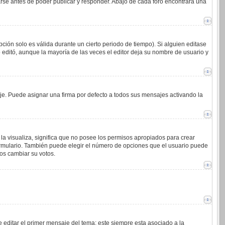
arse antes de poder publicar y responder. Abajo de cada foro encontrará una
ción solo es válida durante un cierto periodo de tiempo). Si alguien editase
 editó, aunque la mayoría de las veces el editor deja su nombre de usuario y
. Puede asignar una firma por defecto a todos sus mensajes activando la
la visualiza, significa que no posee los permisos apropiados para crear
ormulario. También puede elegir el número de opciones que el usuario puede
ios cambiar su votos.
 editar el primer mensaje del tema; este siempre esta asociado a la