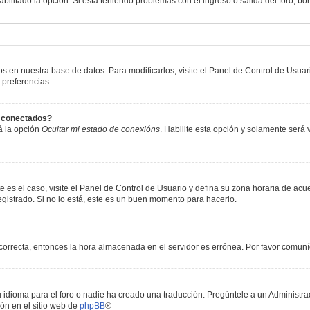
abilitado la opción. Si está teniendo problemas con el ingreso o salida del foro, b
os en nuestra base de datos. Para modificarlos, visite el Panel de Control de Usua
 preferencias.
s conectados?
á la opción
Ocultar mi estado de conexións
. Habilite esta opción y solamente será
e es el caso, visite el Panel de Control de Usuario y defina su zona horaria de acu
gistrado. Si no lo está, este es un buen momento para hacerlo.
incorrecta, entonces la hora almacenada en el servidor es errónea. Por favor comun
 idioma para el foro o nadie ha creado una traducción. Pregúntele a un Administrad
ón en el sitio web de
phpBB
®