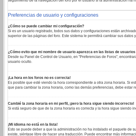
seguimiento de la navegación del foro por el usuario si la administración ha h
Preferencias de usuario y configuraciones
¿Cómo se puede cambiar mi configuración?
Si es un usuario registrado, todos sus datos y configuraciones están archivad
superior de las páginas del foro. Este sistema le permitirá cambiar sus datos y
¿Cómo evito que mi nombre de usuario aparezca en las listas de usuario
Desde su Panel de Control de Usuario, en "Preferencias de Foros", encontrar
usuario oculto.
¡La hora en los foros no es correcta!
Es posible que esté viendo la hora correspondiente a otra zona horaria. Si est
que para cambiar la zona horaria, como las demás preferencias, debe estar re
Cambié la zona horaria en mi perfil, ¡pero la hora sigue siendo incorrecto!
Si está seguro de que de la zona horaria es correcta y la hora sigue siendo 
¡Mi idioma no está en la lista!
Esto se puede deber a que la administración no ha instalado el paquete de su
existe, siéntase libre de hacer una traducción. Puede encontrar más informaci