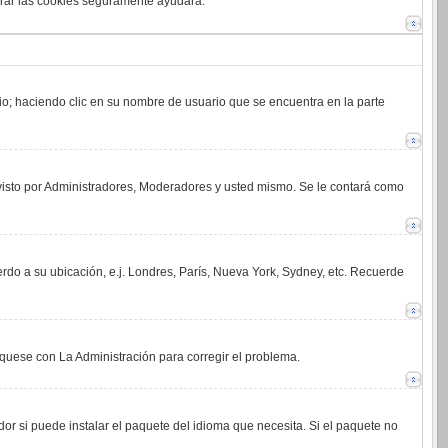
orrar las cookies seguramente ayudará.
rio; haciendo clic en su nombre de usuario que se encuentra en la parte
 visto por Administradores, Moderadores y usted mismo. Se le contará como
erdo a su ubicación, e.j. Londres, París, Nueva York, Sydney, etc. Recuerde
íquese con La Administración para corregir el problema.
or si puede instalar el paquete del idioma que necesita. Si el paquete no