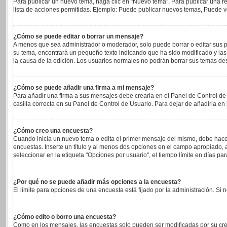
Para publicar un nuevo tema, haga clic en "Nuevo tema". Para publicar una re
lista de acciones permitidas. Ejemplo: Puede publicar nuevos temas, Puede vo
¿Cómo se puede editar o borrar un mensaje?
A menos que sea administrador o moderador, solo puede borrar o editar sus p
su tema, encontrará un pequeño texto indicando que ha sido modificado y las 
la causa de la edición. Los usuarios normales no podrán borrar sus temas d
¿Cómo se puede añadir una firma a mi mensaje?
Para añadir una firma a sus mensajes debe crearla en el Panel de Control de
casilla correcta en su Panel de Control de Usuario. Para dejar de añadirla e
¿Cómo creo una encuesta?
Cuando inicia un nuevo tema o edita el primer mensaje del mismo, debe hacer c
encuestas. Inserte un título y al menos dos opciones en el campo apropiado
seleccionar en la etiqueta "Opciones por usuario", el tiempo límite en días para
¿Por qué no se puede añadir más opciones a la encuesta?
El límite para opciones de una encuesta está fijado por la administración. S
¿Cómo edito o borro una encuesta?
Como en los mensajes, las encuestas solo pueden ser modificadas por su cread