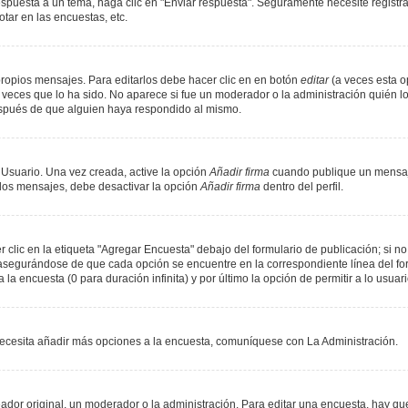
spuesta a un tema, haga clic en "Enviar respuesta". Seguramente necesite registr
tar en las encuestas, etc.
ropios mensajes. Para editarlos debe hacer clic en en botón
editar
(a veces esta op
veces que lo ha sido. No aparece si fue un moderador o la administración quién lo
espués de que alguien haya respondido al mismo.
 Usuario. Una vez creada, active la opción
Añadir firma
cuando publique un mensaje
n los mensajes, debe desactivar la opción
Añadir firma
dentro del perfil.
lic en la etiqueta "Agregar Encuesta" debajo del formulario de publicación; si no 
, asegurándose de que cada opción se encuentre en la correspondiente línea del f
 la encuesta (0 para duración infinita) y por último la opción de permitir a lo usuar
i necesita añadir más opciones a la encuesta, comuníquese con La Administración.
or original, un moderador o la administración. Para editar una encuesta, hay que