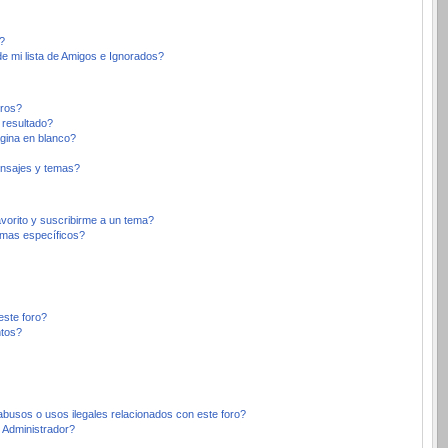
?
e mi lista de Amigos e Ignorados?
oros?
 resultado?
gina en blanco?
nsajes y temas?
avorito y suscribirme a un tema?
emas específicos?
este foro?
ntos?
busos o usos ilegales relacionados con este foro?
Administrador?